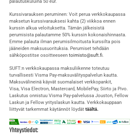
palautuskuluina 50 eur.
Kurssivarauksen peruminen: Voit perua verkkokaupassa
maksetun kurssivarauksesi kahta (2) viikkoa ennen
kurssin alkua veloituksetta. Tämän jälkeisistä
perumisista palautamme 50% kurssin kokonaishinnasta.
Emme palauta ilman perumisilmoitusta kurssilta pois
jääneiden maksusuorituksia. Perumiset tehdään
sähköpostitse osoitteeseen
toimisto@suft.fi
.
SUFT:n verkkokaupassa maksuliikenne toteutuu
turvallisesti Visma Pay-maksuvälityspalvelun kautta.
Maksuvälineinä käyvät suomalaiset verkkopankit,
Visa, Visa Electron, Mastercard, MobilePay, Siirto ja Pivo.
Laskutus onnistuu Visma Pay-palvelussa Jouston, Fellow
Laskun ja Fellow yrityslaskun kautta. Verkkokauppaan
liittyvät tarkemmat käytännöt löydät
täältä.
Yhteystiedot: