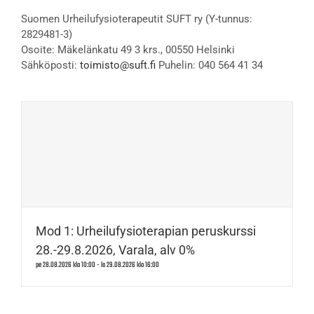
Suomen Urheilufysioterapeutit SUFT ry (Y-tunnus:
2829481-3)
Osoite: Mäkelänkatu 49 3 krs., 00550 Helsinki
Sähköposti:
toimisto@suft.fi
Puhelin: 040 564 41 34
Mod 1: Urheilufysioterapian peruskurssi
28.-29.8.2026, Varala, alv 0%
pe 28.08.2026 klo 10:00
-
la 29.08.2026 klo 16:00