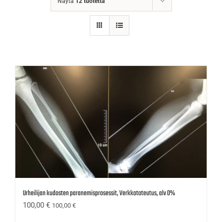
Näytä
12 tuotetta
Urheilijan kudosten paranemisprosessit, Verkkototeutus, alv 0%
100,00
€
100,00
€