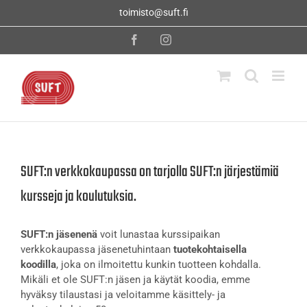
Skip
toimisto@suft.fi
to
content
Facebook
Instagram
SUFT:n verkkokaupassa on tarjolla SUFT:n järjestämiä
kursseja ja koulutuksia.
SUFT:n jäsenenä
voit lunastaa kurssipaikan
verkkokaupassa jäsenetuhintaan
tuotekohtaisella
koodilla
, joka on ilmoitettu kunkin tuotteen kohdalla.
Mikäli et ole SUFT:n jäsen ja käytät koodia, emme
hyväksy tilaustasi ja veloitamme käsittely- ja