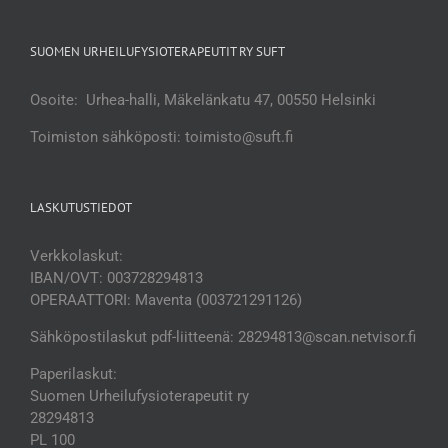
SUOMEN URHEILUFYSIOTERAPEUTIT RY SUFT
Osoite: Urhea-halli, Mäkelänkatu 47, 00550 Helsinki
Toimiston sähköposti: toimisto@suft.fi
LASKUTUSTIEDOT
Verkkolaskut:
IBAN/OVT: 003728294813
OPERAATTORI: Maventa (003721291126)
Sähköpostilaskut pdf-liitteenä: 28294813@scan.netvisor.fi
Paperilaskut:
Suomen Urheilufysioterapeutit ry
28294813
PL 100