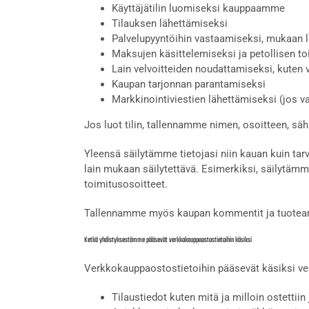
Käyttäjätilin luomiseksi kauppaamme
Tilauksen lähettämiseksi
Palvelupyyntöihin vastaamiseksi, mukaan lu
Maksujen käsittelemiseksi ja petollisen t
Lain velvoitteiden noudattamiseksi, kuten
Kaupan tarjonnan parantamiseksi
Markkinointiviestien lähettämiseksi (jos val
Jos luot tilin, tallennamme nimen, osoitteen, sä
Yleensä säilytämme tietojasi niin kauan kuin tar
lain mukaan säilytettävä. Esimerkiksi, säilytämm
toimitusosoitteet.
Tallennamme myös kaupan kommentit ja tuotearvioi
Ketkä yhdistyksestämme pääsevät verkkokauppaostostietoihin käsiksi
Verkkokauppaostostietoihin pääsevät käsiksi ver
Tilaustiedot kuten mitä ja milloin ostettiin