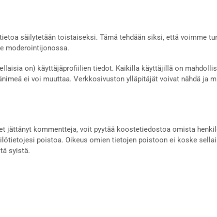
ietoa säilytetään toistaiseksi. Tämä tehdään siksi, että voimme t
 ne moderointijonossa.
llaisia on) käyttäjäprofiilien tiedot. Kaikilla käyttäjillä on mahdol
änimeä ei voi muuttaa. Verkkosivuston ylläpitäjät voivat nähdä ja mu
i olet jättänyt kommentteja, voit pyytää koostetiedostoa omista henki
lötietojesi poistoa. Oikeus omien tietojen poistoon ei koske sellai
stä syistä.