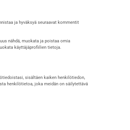
unnistaa ja hyväksyä seuraavat kommentit
lisuus nähdä, muokata ja poistaa omia
okata käyttäjäprofiilien tietoja.
lötiedoistasi, sisältäen kaiken henkilötiedon,
sta henkilötietoa, joka meidän on säilytettävä