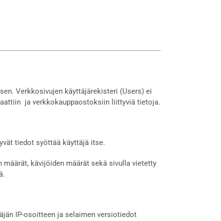
sen. Verkkosivujen käyttäjärekisteri (Users) ei
attiin ja verkkokauppaostoksiin liittyviä tietoja.
yvät tiedot syöttää käyttäjä itse.
n määrät, kävijöiden määrät sekä sivulla vietetty
ä.
jän IP-osoitteen ja selaimen versiotiedot