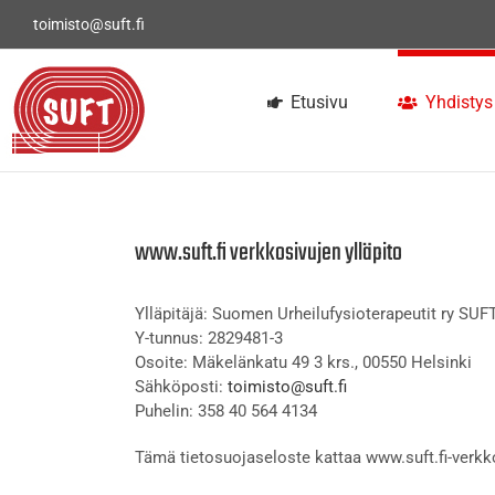
Skip
toimisto@suft.fi
to
content
Etusivu
Yhdistys
www.suft.fi verkkosivujen ylläpito
Ylläpitäjä: Suomen Urheilufysioterapeutit ry SUF
Y-tunnus: 2829481-3
Osoite: Mäkelänkatu 49 3 krs., 00550 Helsinki
Sähköposti:
toimisto@suft.fi
Puhelin: 358 40 564 4134
Tämä tietosuojaseloste kattaa www.suft.fi-verkkos