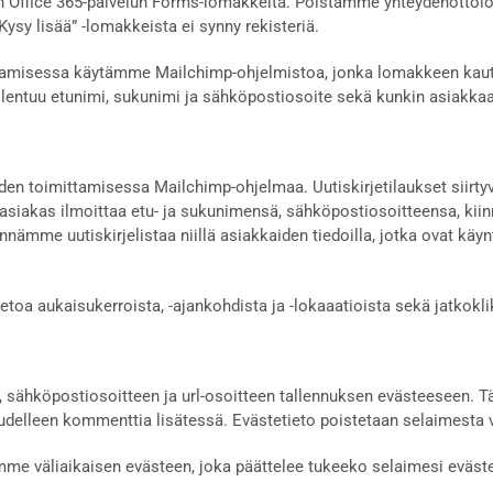
ffice 365-palvelun Forms-lomakkeita. Poistamme yhteydenottoloma
Kysy lisää” -lomakkeista ei synny rekisteriä.
ttamisessa käytämme Mailchimp-ohjelmistoa, jonka lomakkeen kautta
llentuu etunimi, sukunimi ja sähköpostiosoite sekä kunkin asiakkaa
den toimittamisessa Mailchimp-ohjelmaa. Uutiskirjetilaukset siirt
sa asiakas ilmoittaa etu- ja sukunimensä, sähköpostiosoitteensa, ki
nämme uutiskirjelistaa niillä asiakkaiden tiedoilla, jotka ovat käy
oa aukaisukerroista, -ajankohdista ja -lokaaatioista sekä jatkokli
en, sähköpostiosoitteen ja url-osoitteen tallennuksen evästeeseen.
a uudelleen kommenttia lisätessä. Evästetieto poistetaan selaimesta 
tamme väliaikaisen evästeen, joka päättelee tukeeko selaimesi evästei