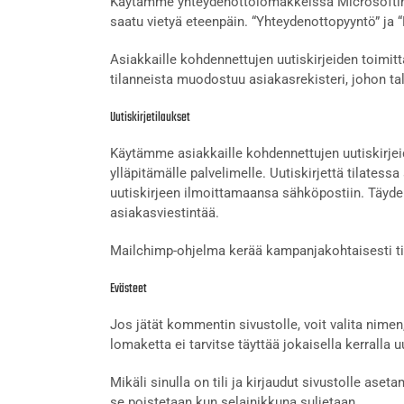
Käytämme yhteydenottolomakkeissa Microsoftin O
saatu vietyä eteenpäin. “Yhteydenottopyyntö” ja “
Asiakkaille kohdennettujen uutiskirjeiden toimi
tilanneista muodostuu asiakasrekisteri, johon ta
Uutiskirjetilaukset
Käytämme asiakkaille kohdennettujen uutiskirjei
ylläpitämälle palvelimelle. Uutiskirjettä tilates
uutiskirjeen ilmoittamaansa sähköpostiin. Täyden
asiakasviestintää.
Mailchimp-ohjelma kerää kampanjakohtaisesti tiet
Evästeet
Jos jätät kommentin sivustolle, voit valita nim
lomaketta ei tarvitse täyttää jokaisella kerrall
Mikäli sinulla on tili ja kirjaudut sivustolle ase
se poistetaan kun selainikkuna suljetaan.