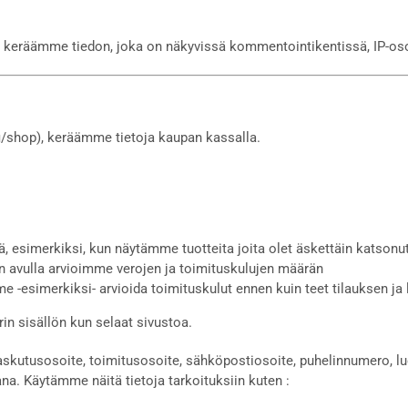
lle keräämme tiedon, joka on näkyvissä kommentointikentissä, IP-osoi
i/shop), keräämme tietoja kaupan kassalla.
ä, esimerkiksi, kun näytämme tuotteita joita olet äskettäin katsonut
den avulla arvioimme verojen ja toimituskulujen määrän
 -esimerkiksi- arvioida toimituskulut ennen kuin teet tilauksen ja 
in sisällön kun selaat sivustoa.
askutusosoite, toimitusosoite, sähköpostiosoite, puhelinnumero, lu
ana. Käytämme näitä tietoja tarkoituksiin kuten :