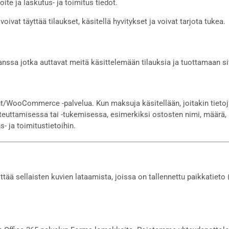
te ja laskutus- ja toimitus tiedot.
ivat täyttää tilaukset, käsitellä hyvitykset ja voivat tarjota tukea.
ssa jotka auttavat meitä käsittelemään tilauksia ja tuottamaan si
WooCommerce -palvelua. Kun maksuja käsitellään, joitakin tietoj
toteuttamisessa tai -tukemisessa, esimerkiksi ostosten nimi, määrä
- ja toimitustietoihin.
älttää sellaisten kuvien lataamista, joissa on tallennettu paikkatieto 