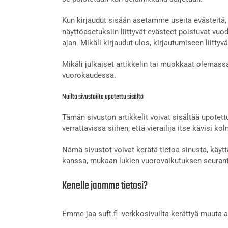
Kun kirjaudut sisään asetamme useita evästeitä,
näyttöasetuksiin liittyvät evästeet poistuvat vuo
ajan. Mikäli kirjaudut ulos, kirjautumiseen liitt
Mikäli julkaiset artikkelin tai muokkaat olemas
vuorokaudessa.
Muilta sivustoilta upotettu sisältö
Tämän sivuston artikkelit voivat sisältää upotettu
verrattavissa siihen, että vierailija itse kävisi 
Nämä sivustot voivat kerätä tietoa sinusta, käy
kanssa, mukaan lukien vuorovaikutuksen seuranta 
Kenelle jaamme tietosi?
Emme jaa suft.fi -verkkosivuilta kerättyä muuta a