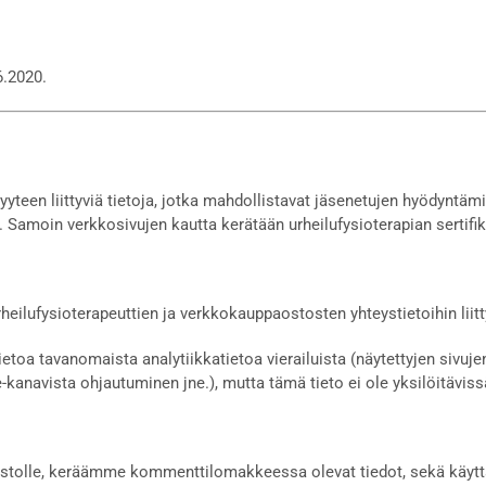
6.2020.
teen liittyviä tietoja, jotka mahdollistavat jäsenetujen hyödyntämi
Samoin verkkosivujen kautta kerätään urheilufysioterapian sertifika
urheilufysioterapeuttien ja verkkokauppaostosten yhteystietoihin liitt
etoa tavanomaista analytiikkatietoa vierailuista (näytettyjen sivuje
e-kanavista ohjautuminen jne.), mutta tämä tieto ei ole yksilöitäviss
ustolle, keräämme kommenttilomakkeessa olevat tiedot, sekä käyttä