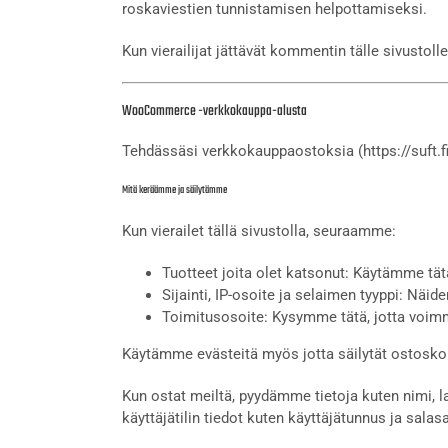
roskaviestien tunnistamisen helpottamiseksi.
Kun vierailijat jättävät kommentin tälle sivusto
WooCommerce -verkkokauppa-alusta
Tehdässäsi verkkokauppaostoksia (https://suft.f
Mitä keräämme ja säilytämme
Kun vierailet tällä sivustolla, seuraamme:
Tuotteet joita olet katsonut: Käytämme tät
Sijainti, IP-osoite ja selaimen tyyppi: Näi
Toimitusosoite: Kysymme tätä, jotta voimme
Käytämme evästeitä myös jotta säilytät ostoskor
Kun ostat meiltä, pyydämme tietoja kuten nimi, l
käyttäjätilin tiedot kuten käyttäjätunnus ja salas