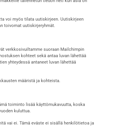
kkeille tallennetun tiedon heti kun asia on
 voi myös tilata uutiskirjeen. Uutiskirjeen
n toivomat uutiskirjeryhmät.
yvät verkkosivuiltamme suoraan Mailchimpin
innostuksen kohteet sekä antaa luvan lähettää
ntien yhteydessä antaneet luvan lähettää
kkausten määristä ja kohteista.
 Tämä toiminto lisää käyttömukavuutta, koska
vuoden kuluttua.
tä vai ei. Tämä eväste ei sisällä henkilötietoa ja