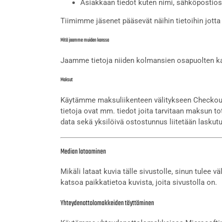
Asiakkaan tiedot kuten nimi, sähköpostiosoi
Tiimimme jäsenet pääsevät näihin tietoihin jotta vo
Mitä jaamme muiden kanssa
Jaamme tietoja niiden kolmansien osapuolten kan
Maksut
Käytämme maksuliikenteen välitykseen Checkout/
tietoja ovat mm. tiedot joita tarvitaan maksun 
data sekä yksilöivä ostostunnus liitetään laskutus
Median lataaminen
Mikäli lataat kuvia tälle sivustolle, sinun tulee v
katsoa paikkatietoa kuvista, joita sivustolla on.
Yhteydenottolomakkeiden täyttäminen