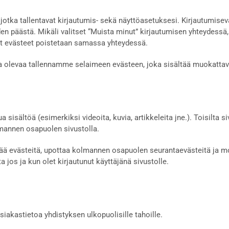
 jotka tallentavat kirjautumis- sekä näyttöasetuksesi. Kirjautumis
den päästä. Mikäli valitset “Muista minut” kirjautumisen yhteydessä,
yvät evästeet poistetaan samassa yhteydessä.
sa olevaa tallennamme selaimeen evästeen, joka sisältää muokattav
a sisältöä (esimerkiksi videoita, kuvia, artikkeleita jne.). Toisilta
kolmannen osapuolen sivustolla.
ttää evästeitä, upottaa kolmannen osapuolen seurantaevästeitä ja m
jos ja kun olet kirjautunut käyttäjänä sivustolle.
siakastietoa yhdistyksen ulkopuolisille tahoille.