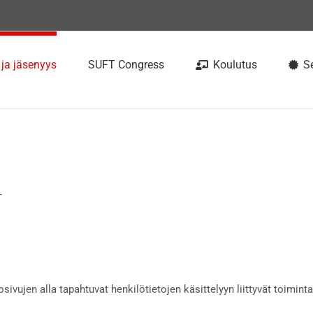
 ja jäsenyys
SUFT Congress
Koulutus
Se
T
ivujen alla tapahtuvat henkilötietojen käsittelyyn liittyvät toimint