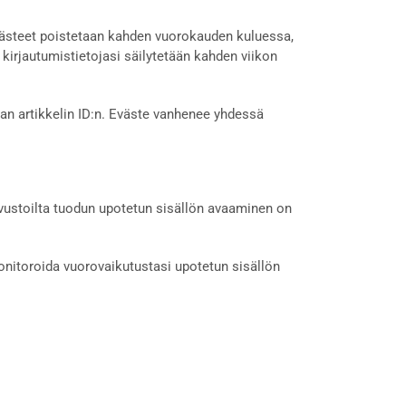
evästeet poistetaan kahden vuorokauden kuluessa,
 kirjautumistietojasi säilytetään kahden viikon
an artikkelin ID:n. Eväste vanhenee yhdessä
 sivustoilta tuodun upotetun sisällön avaaminen on
onitoroida vuorovaikutustasi upotetun sisällön