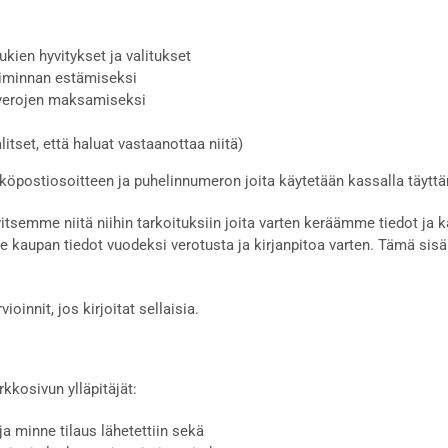
kien hyvitykset ja valitukset
oiminnan estämiseksi
 verojen maksamiseksi
itset, että haluat vastaanottaa niitä)
hköpostiosoitteen ja puhelinnumeron joita käytetään kassalla täyttä
vitsemme niitä niihin tarkoituksiin joita varten keräämme tiedot ja
e kaupan tiedot vuodeksi verotusta ja kirjanpitoa varten. Tämä sisä
nnit, jos kirjoitat sellaisia.
kkosivun ylläpitäjät:
 ja minne tilaus lähetettiin sekä