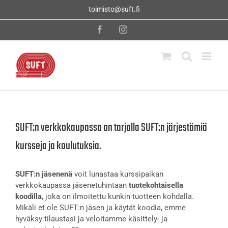
Skip
toimisto@suft.fi
to
content
Facebook
Instagram
SUFT:n verkkokaupassa on tarjolla SUFT:n järjestämiä
kursseja ja koulutuksia.
SUFT:n jäsenenä
voit lunastaa kurssipaikan
verkkokaupassa jäsenetuhintaan
tuotekohtaisella
koodilla
, joka on ilmoitettu kunkin tuotteen kohdalla.
Mikäli et ole SUFT:n jäsen ja käytät koodia, emme
hyväksy tilaustasi ja veloitamme käsittely- ja