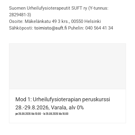
Suomen Urheilufysioterapeutit SUFT ry (Y-tunnus:
2829481-3)
Osoite: Mäkelänkatu 49 3 krs., 00550 Helsinki
Sähköposti:
toimisto@suft.fi
Puhelin: 040 564 41 34
Mod 1: Urheilufysioterapian peruskurssi
28.-29.8.2026, Varala, alv 0%
pe 28.08.2026 klo 10:00
-
la 29.08.2026 klo 16:00