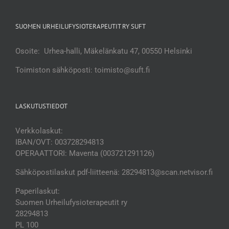
SUOMEN URHEILUFYSIOTERAPEUTIT RY SUFT
Osoite: Urhea-halli, Mäkelänkatu 47, 00550 Helsinki
Toimiston sähköposti: toimisto@suft.fi
LASKUTUSTIEDOT
Verkkolaskut:
IBAN/OVT: 003728294813
OPERAATTORI: Maventa (003721291126)
Sähköpostilaskut pdf-liitteenä: 28294813@scan.netvisor.fi
Paperilaskut:
Suomen Urheilufysioterapeutit ry
28294813
PL 100