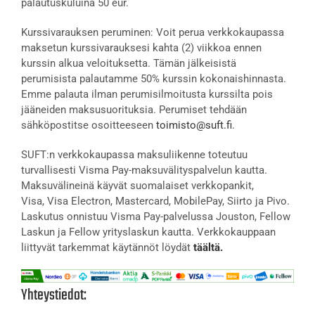
palautuskuluina 50 eur.
Kurssivarauksen peruminen: Voit perua verkkokaupassa
maksetun kurssivarauksesi kahta (2) viikkoa ennen
kurssin alkua veloituksetta. Tämän jälkeisistä
perumisista palautamme 50% kurssin kokonaishinnasta.
Emme palauta ilman perumisilmoitusta kurssilta pois
jääneiden maksusuorituksia. Perumiset tehdään
sähköpostitse osoitteeseen
toimisto@suft.fi
.
SUFT:n verkkokaupassa maksuliikenne toteutuu
turvallisesti Visma Pay-maksuvälityspalvelun kautta.
Maksuvälineinä käyvät suomalaiset verkkopankit,
Visa, Visa Electron, Mastercard, MobilePay, Siirto ja Pivo.
Laskutus onnistuu Visma Pay-palvelussa Jouston, Fellow
Laskun ja Fellow yrityslaskun kautta. Verkkokauppaan
liittyvät tarkemmat käytännöt löydät
täältä.
Yhteystiedot: