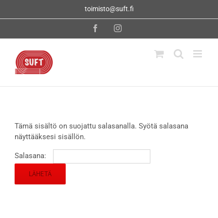
Skip
toimisto@suft.fi
to
content
Facebook
Instagram
Tämä sisältö on suojattu salasanalla. Syötä salasana
näyttääksesi sisällön.
Salasana: