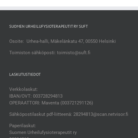
SUOMEN URHEILUFYSIOTERAPEUTIT RY SUFT
Osoite: Urhea-halli, Mäkelänkatu 47, 00550 Helsinki
Toimiston sähköposti: toimisto@suft.fi
LASKUTUSTIEDOT
Verkkolaskut:
IBAN/OVT: 003728294813
OPERAATTORI: Maventa (003721291126)
Sähköpostilaskut pdf-liitteenä: 28294813@scan.netvisor.fi
Paperilaskut:
Suomen Urheilufysioterapeutit ry