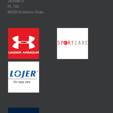
28294813
PL 100
80020 Kollektor Scan