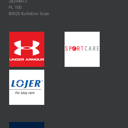
28294813
PL 100
80020 Kollektor Scan