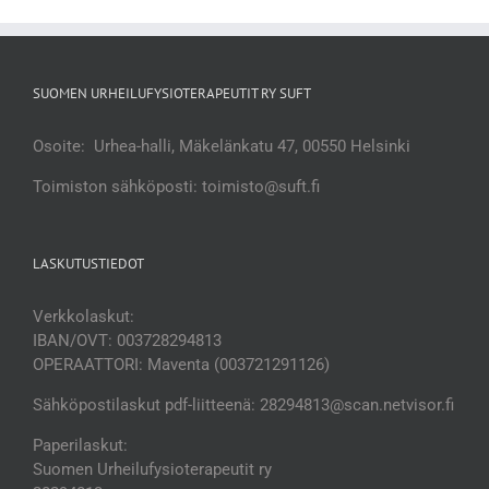
SUOMEN URHEILUFYSIOTERAPEUTIT RY SUFT
Osoite: Urhea-halli, Mäkelänkatu 47, 00550 Helsinki
Toimiston sähköposti: toimisto@suft.fi
LASKUTUSTIEDOT
Verkkolaskut:
IBAN/OVT: 003728294813
OPERAATTORI: Maventa (003721291126)
Sähköpostilaskut pdf-liitteenä: 28294813@scan.netvisor.fi
Paperilaskut:
Suomen Urheilufysioterapeutit ry