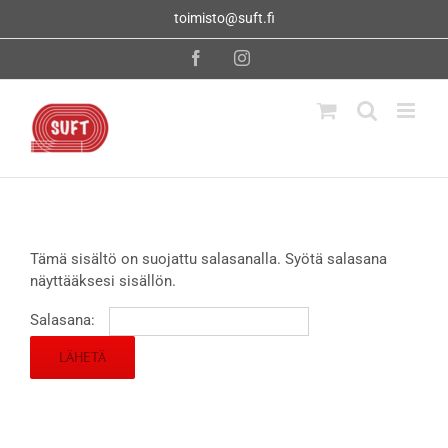
Skip
toimisto@suft.fi
to
content
Facebook
Instagram
Tämä sisältö on suojattu salasanalla. Syötä salasana
näyttääksesi sisällön.
Salasana: