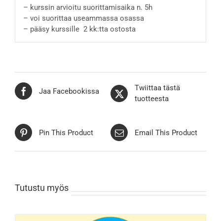
– kurssin arvioitu suorittamisaika n. 5h
– voi suorittaa useammassa osassa
– pääsy kurssille 2 kk:tta ostosta
Twiittaa tästä
Jaa Facebookissa
tuotteesta
Pin This Product
Email This Product
Tutustu myös