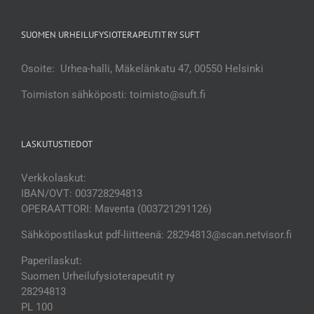
SUOMEN URHEILUFYSIOTERAPEUTIT RY SUFT
Osoite: Urhea-halli, Mäkelänkatu 47, 00550 Helsinki
Toimiston sähköposti: toimisto@suft.fi
LASKUTUSTIEDOT
Verkkolaskut:
IBAN/OVT: 003728294813
OPERAATTORI: Maventa (003721291126)
Sähköpostilaskut pdf-liitteenä: 28294813@scan.netvisor.fi
Paperilaskut:
Suomen Urheilufysioterapeutit ry
28294813
PL 100