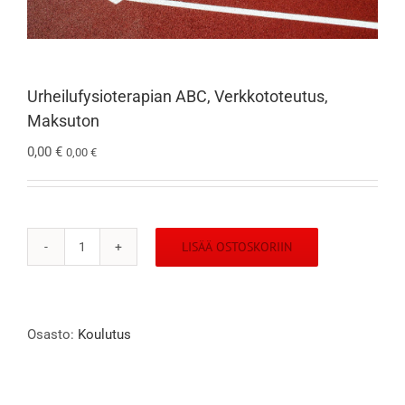
Urheilufysioterapian ABC, Verkkototeutus,
Maksuton
0,00
€
0,00
€
LISÄÄ OSTOSKORIIN
Urheilufysioterapian ABC,
Verkkototeutus,
Maksuton
määrä
Osasto:
Koulutus