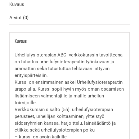
Kuvaus
Arviot (0)
Kuvaus
Urheilufysioterapian ABC -verkkokurssin tavoitteena
on tutustua urheilufysioterapeutin työnkuvaan ja
ammattiin sekä tutustuttaa tehtävään liittyviin
erityispiirteisiin.
Kurssi on ensimmäinen askel Urheilufysioterapeutin
urapolulla. Kurssi sopii hyvin myös oman osaamisen
lisäämiseen valmentajille ja muille urheilun
toimijoille.
Verkkokurssin sisältö (5h): urheilufysioterapian
perusteet, urheilijan kohtaaminen, yhteistyö
sidosryhmien kanssa, harjoittelu, lainsäädäntö ja
etiikka sekä urheilufysioterapian polku
– kurssi on avoin kaikille