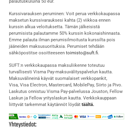
palautuskuluina 50 eur.
Kurssivarauksen peruminen: Voit perua verkkokaupassa
maksetun kurssivarauksesi kahta (2) viikkoa ennen
kurssin alkua veloituksetta. Tämän jälkeisistä
perumisista palautamme 50% kurssin kokonaishinnasta.
Emme palauta ilman perumisilmoitusta kurssilta pois
jääneiden maksusuorituksia. Perumiset tehdään
sähköpostitse osoitteeseen
toimisto@suft.fi
.
SUFT:n verkkokaupassa maksuliikenne toteutuu
turvallisesti Visma Pay-maksuvälityspalvelun kautta.
Maksuvälineinä käyvät suomalaiset verkkopankit,
Visa, Visa Electron, Mastercard, MobilePay, Siirto ja Pivo.
Laskutus onnistuu Visma Pay-palvelussa Jouston, Fellow
Laskun ja Fellow yrityslaskun kautta. Verkkokauppaan
liittyvät tarkemmat käytännöt löydät
täältä.
Yhteystiedot: