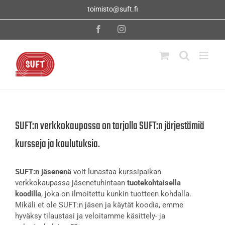
Skip
toimisto@suft.fi
to
content
Facebook
Instagram
SUFT:n verkkokaupassa on tarjolla SUFT:n järjestämiä
kursseja ja koulutuksia.
SUFT:n jäsenenä
voit lunastaa kurssipaikan
verkkokaupassa jäsenetuhintaan
tuotekohtaisella
koodilla
, joka on ilmoitettu kunkin tuotteen kohdalla.
Mikäli et ole SUFT:n jäsen ja käytät koodia, emme
hyväksy tilaustasi ja veloitamme käsittely- ja