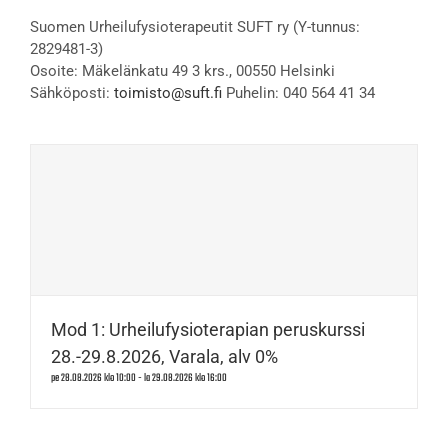
Suomen Urheilufysioterapeutit SUFT ry (Y-tunnus:
2829481-3)
Osoite: Mäkelänkatu 49 3 krs., 00550 Helsinki
Sähköposti:
toimisto@suft.fi
Puhelin: 040 564 41 34
Mod 1: Urheilufysioterapian peruskurssi
28.-29.8.2026, Varala, alv 0%
pe 28.08.2026 klo 10:00
-
la 29.08.2026 klo 16:00