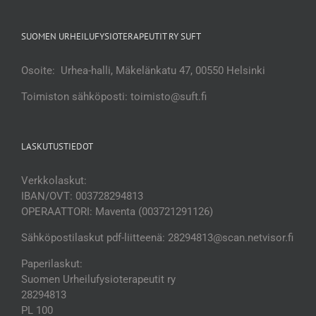
SUOMEN URHEILUFYSIOTERAPEUTIT RY SUFT
Osoite: Urhea-halli, Mäkelänkatu 47, 00550 Helsinki
Toimiston sähköposti: toimisto@suft.fi
LASKUTUSTIEDOT
Verkkolaskut:
IBAN/OVT: 003728294813
OPERAATTORI: Maventa (003721291126)
Sähköpostilaskut pdf-liitteenä: 28294813@scan.netvisor.fi
Paperilaskut:
Suomen Urheilufysioterapeutit ry
28294813
PL 100