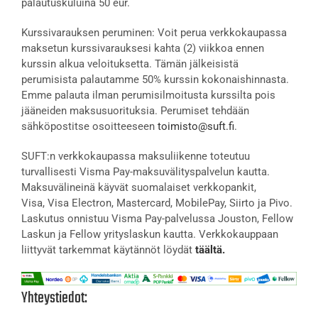
palautuskuluina 50 eur.
Kurssivarauksen peruminen: Voit perua verkkokaupassa
maksetun kurssivarauksesi kahta (2) viikkoa ennen
kurssin alkua veloituksetta. Tämän jälkeisistä
perumisista palautamme 50% kurssin kokonaishinnasta.
Emme palauta ilman perumisilmoitusta kurssilta pois
jääneiden maksusuorituksia. Perumiset tehdään
sähköpostitse osoitteeseen
toimisto@suft.fi
.
SUFT:n verkkokaupassa maksuliikenne toteutuu
turvallisesti Visma Pay-maksuvälityspalvelun kautta.
Maksuvälineinä käyvät suomalaiset verkkopankit,
Visa, Visa Electron, Mastercard, MobilePay, Siirto ja Pivo.
Laskutus onnistuu Visma Pay-palvelussa Jouston, Fellow
Laskun ja Fellow yrityslaskun kautta. Verkkokauppaan
liittyvät tarkemmat käytännöt löydät
täältä.
Yhteystiedot: