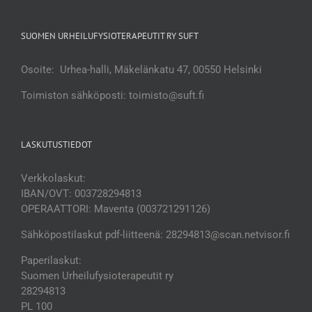
SUOMEN URHEILUFYSIOTERAPEUTIT RY SUFT
Osoite: Urhea-halli, Mäkelänkatu 47, 00550 Helsinki
Toimiston sähköposti: toimisto@suft.fi
LASKUTUSTIEDOT
Verkkolaskut:
IBAN/OVT: 003728294813
OPERAATTORI: Maventa (003721291126)
Sähköpostilaskut pdf-liitteenä: 28294813@scan.netvisor.fi
Paperilaskut:
Suomen Urheilufysioterapeutit ry
28294813
PL 100