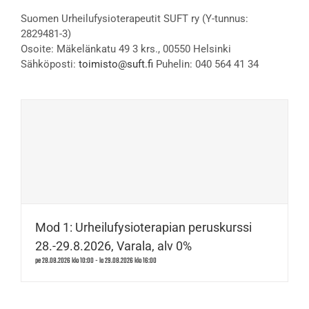
Suomen Urheilufysioterapeutit SUFT ry (Y-tunnus:
2829481-3)
Osoite: Mäkelänkatu 49 3 krs., 00550 Helsinki
Sähköposti:
toimisto@suft.fi
Puhelin: 040 564 41 34
Mod 1: Urheilufysioterapian peruskurssi
28.-29.8.2026, Varala, alv 0%
pe 28.08.2026 klo 10:00
-
la 29.08.2026 klo 16:00