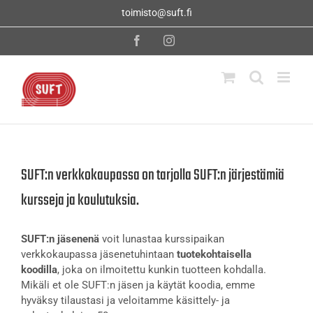
Skip
toimisto@suft.fi
to
content
Facebook
Instagram
SUFT:n verkkokaupassa on tarjolla SUFT:n järjestämiä
kursseja ja koulutuksia.
SUFT:n jäsenenä
voit lunastaa kurssipaikan
verkkokaupassa jäsenetuhintaan
tuotekohtaisella
koodilla
, joka on ilmoitettu kunkin tuotteen kohdalla.
Mikäli et ole SUFT:n jäsen ja käytät koodia, emme
hyväksy tilaustasi ja veloitamme käsittely- ja