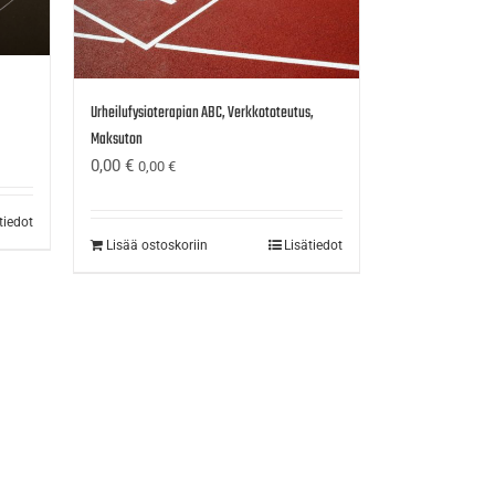
Urheilufysioterapian ABC, Verkkototeutus,
Maksuton
0,00
€
0,00
€
tiedot
Lisää ostoskoriin
Lisätiedot