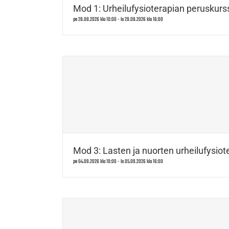
Mod 1: Urheilufysioterapian peruskurss
pe 28.08.2026 klo 10:00
-
la 29.08.2026 klo 16:00
Mod 3: Lasten ja nuorten urheilufysiote
pe 04.09.2026 klo 10:00
-
la 05.09.2026 klo 16:00