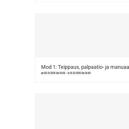
Mod 1: Teippaus, palpaatio- ja manuaal
pe 09.10.2026 klo 10:00
-
la 10.10.2026 klo 16:00