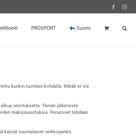
Facebook
Inst
rtifiointi
PROSPORT
Suomi
itettu kunkin tuotteen kohdalla. Mikäli et ole
alkua veloituksetta. Tämän jälkeisistä
eiden maksusuorituksia. Perumiset tehdään
ä käyvät suomalaiset verkkopankit,