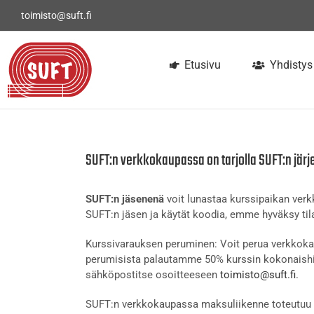
Skip
toimisto@suft.fi
to
content
Etusivu
Yhdistys
SUFT:n verkkokaupassa on tarjolla SUFT:n järj
SUFT:n jäsenenä
voit lunastaa kurssipaikan ve
SUFT:n jäsen ja käytät koodia, emme hyväksy tila
Kurssivarauksen peruminen: Voit perua verkkokau
perumisista palautamme 50% kurssin kokonaishi
sähköpostitse osoitteeseen
toimisto@suft.fi
.
SUFT:n verkkokaupassa maksuliikenne toteutuu t