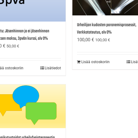
Urheilijan kudosten paranemisprosessit,
tu: Jäsenhinnan ja ei jäsenhinnan
Verkkototeutus, alv 0%
sen maksu, 3pvän kurssi, alv 0%
100,00
€
100,00
€
00
€
50,00
€
Lisää ostoskoriin
Lisä
sää ostoskoriin
Lisätiedot
aikutustaidot urheilufysioterapeutin