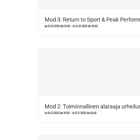
Mod 3: Return to Sport & Peak Perform
pe 23.10.2026 klo 10:00
-
la 24.10.2026 klo 16:00
Mod 2: Toiminnallinen alaraaja urheilus
to 05.11.2026 klo 10:00
-
la 07.11.2026 klo 16:00