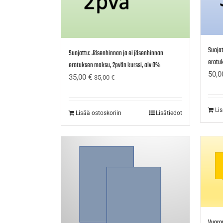
Suojat
Suojattu: Jäsenhinnan ja ei jäsenhinnan
erotuk
erotuksen maksu, 2pvän kurssi, alv 0%
50,
35,00
€
35,00
€
Li
Lisää ostoskoriin
Lisätiedot
Vuorov