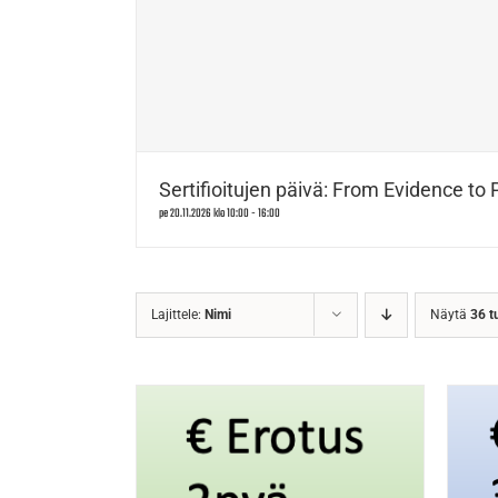
Sertifioitujen päivä: From Evidence to 
pe 20.11.2026 klo 10:00
-
16:00
Lajittele:
Nimi
Näytä
36 t