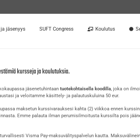
 ja jäsenyys
SUFT Congress
Koulutus
Se
estämiä kursseja ja koulutuksia.
rkkokaupassa jäsenetuhintaan
tuotekohtaisella koodilla
, joka on ilmo
ustasi ja veloitamme käsittely- ja palautuskuluina 50 eur.
passa maksetun kurssivarauksesi kahta (2) viikkoa ennen kurssin 
nnasta. Emme palauta ilman perumisilmoitusta kurssilta pois jään
urvallisesti Visma Pay-maksuvälityspalvelun kautta. Maksuvälinein