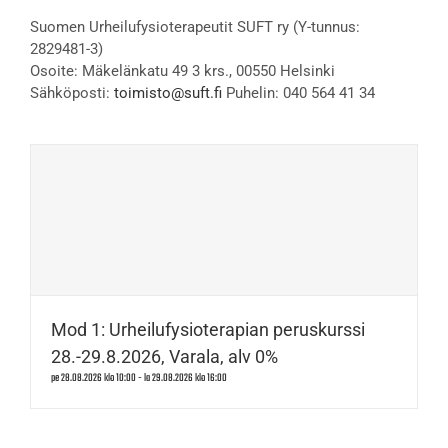
Suomen Urheilufysioterapeutit SUFT ry (Y-tunnus:
2829481-3)
Osoite: Mäkelänkatu 49 3 krs., 00550 Helsinki
Sähköposti:
toimisto@suft.fi
Puhelin: 040 564 41 34
Mod 1: Urheilufysioterapian peruskurssi
28.-29.8.2026, Varala, alv 0%
pe 28.08.2026 klo 10:00
-
la 29.08.2026 klo 16:00