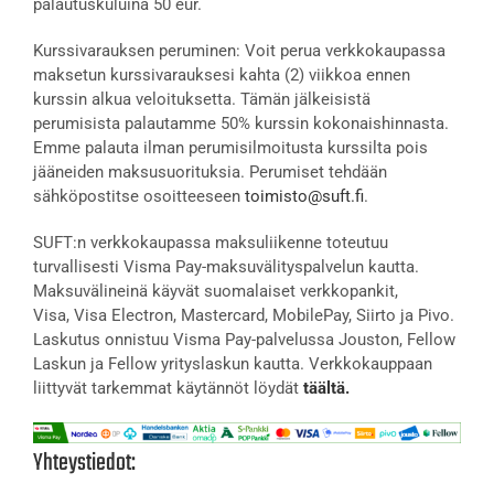
palautuskuluina 50 eur.
Kurssivarauksen peruminen: Voit perua verkkokaupassa
maksetun kurssivarauksesi kahta (2) viikkoa ennen
kurssin alkua veloituksetta. Tämän jälkeisistä
perumisista palautamme 50% kurssin kokonaishinnasta.
Emme palauta ilman perumisilmoitusta kurssilta pois
jääneiden maksusuorituksia. Perumiset tehdään
sähköpostitse osoitteeseen
toimisto@suft.fi
.
SUFT:n verkkokaupassa maksuliikenne toteutuu
turvallisesti Visma Pay-maksuvälityspalvelun kautta.
Maksuvälineinä käyvät suomalaiset verkkopankit,
Visa, Visa Electron, Mastercard, MobilePay, Siirto ja Pivo.
Laskutus onnistuu Visma Pay-palvelussa Jouston, Fellow
Laskun ja Fellow yrityslaskun kautta. Verkkokauppaan
liittyvät tarkemmat käytännöt löydät
täältä.
Yhteystiedot: