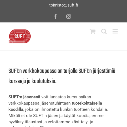
Skip
toimisto@suft.fi
to
content
Facebook
Instagram
SUFT:n verkkokaupassa on tarjolla SUFT:n järjestämiä
kursseja ja koulutuksia.
SUFT:n jäsenenä
voit lunastaa kurssipaikan
verkkokaupassa jäsenetuhintaan
tuotekohtaisella
koodilla
, joka on ilmoitettu kunkin tuotteen kohdalla.
Mikäli et ole SUFT:n jäsen ja käytät koodia, emme
hyväksy tilaustasi ja veloitamme käsittely- ja