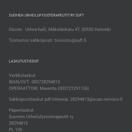
SUOMEN URHEILUFYSIOTERAPEUTIT RY SUFT
Osoite: Urhea-halli, Mäkelänkatu 47, 00550 Helsinki
Toimiston sähköposti: toimisto@suft.fi
LASKUTUSTIEDOT
Verkkolaskut:
IBAN/OVT: 003728294813
OPERAATTORI: Maventa (003721291126)
Sähköpostilaskut pdf-liitteenä: 28294813@scan.netvisor.fi
Paperilaskut:
Suomen Urheilufysioterapeutit ry
28294813
PL 100