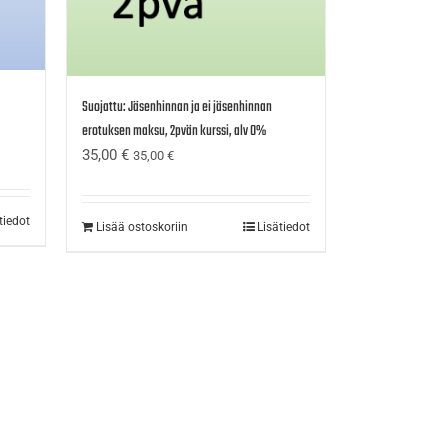
Suojattu: Jäsenhinnan ja ei jäsenhinnan
erotuksen maksu, 2pvän kurssi, alv 0%
35,00
€
35,00
€
tiedot
Lisää ostoskoriin
Lisätiedot