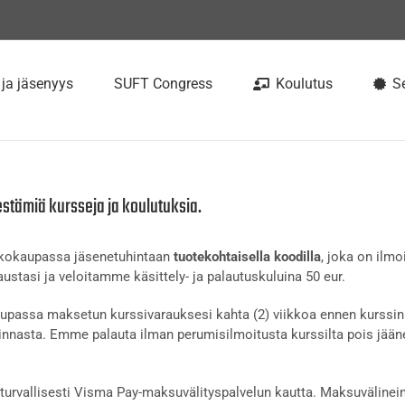
 ja jäsenyys
SUFT Congress
Koulutus
Se
estämiä kursseja ja koulutuksia.
rkkokaupassa jäsenetuhintaan
tuotekohtaisella koodilla
, joka on ilmo
ustasi ja veloitamme käsittely- ja palautuskuluina 50 eur.
passa maksetun kurssivarauksesi kahta (2) viikkoa ennen kurssin 
nnasta. Emme palauta ilman perumisilmoitusta kurssilta pois jään
urvallisesti Visma Pay-maksuvälityspalvelun kautta. Maksuvälinein