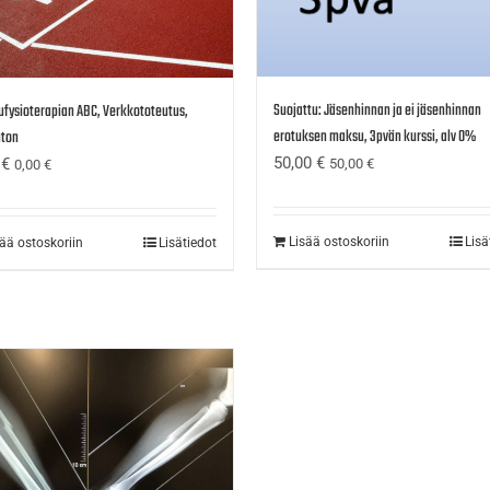
Suojattu: Jäsenhinnan ja ei jäsenhinnan
ufysioterapian ABC, Verkkototeutus,
erotuksen maksu, 3pvän kurssi, alv 0%
ton
50,00
€
0
€
50,00
€
0,00
€
Lisää ostoskoriin
Lisä
sää ostoskoriin
Lisätiedot