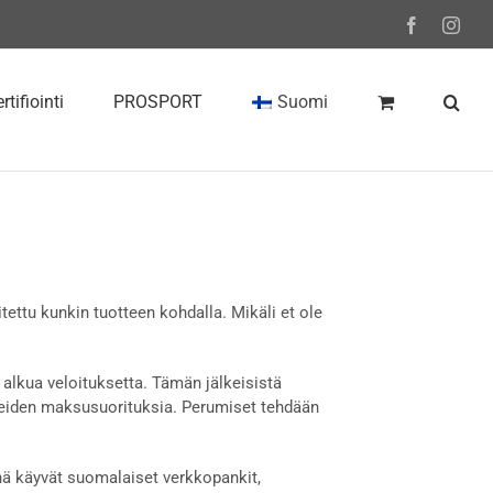
Facebook
Inst
rtifiointi
PROSPORT
Suomi
itettu kunkin tuotteen kohdalla. Mikäli et ole
alkua veloituksetta. Tämän jälkeisistä
eiden maksusuorituksia. Perumiset tehdään
ä käyvät suomalaiset verkkopankit,