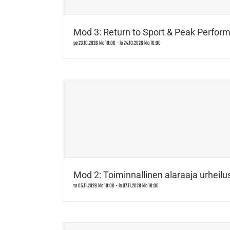
Mod 3: Return to Sport & Peak Perform
pe 23.10.2026 klo 10:00
-
la 24.10.2026 klo 16:00
Mod 2: Toiminnallinen alaraaja urheilus
to 05.11.2026 klo 10:00
-
la 07.11.2026 klo 16:00