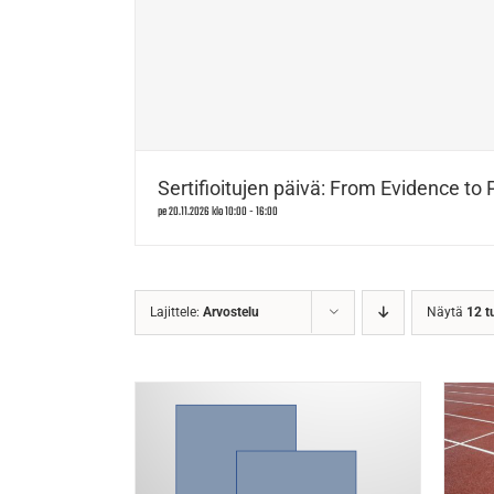
Sertifioitujen päivä: From Evidence to 
pe 20.11.2026 klo 10:00
-
16:00
Lajittele:
Arvostelu
Näytä
12 t