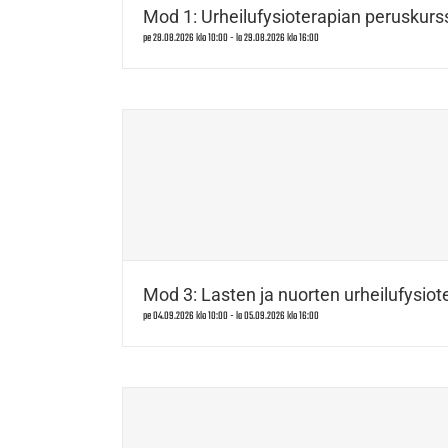
Mod 1: Urheilufysioterapian peruskurss
pe 28.08.2026 klo 10:00
-
la 29.08.2026 klo 16:00
Mod 3: Lasten ja nuorten urheilufysiote
pe 04.09.2026 klo 10:00
-
la 05.09.2026 klo 16:00