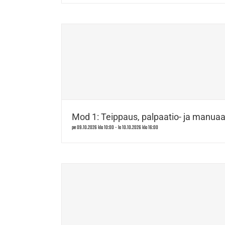
Mod 1: Teippaus, palpaatio- ja manuaal
pe 09.10.2026 klo 10:00
-
la 10.10.2026 klo 16:00