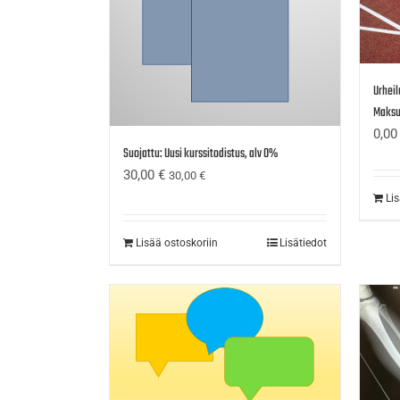
Urheil
Maksu
0,0
Suojattu: Uusi kurssitodistus, alv 0%
30,00
€
30,00
€
Li
Lisää ostoskoriin
Lisätiedot