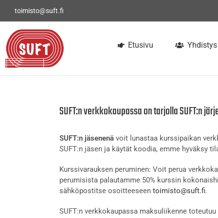
Skip
toimisto@suft.fi
to
content
Etusivu
Yhdistys
SUFT:n verkkokaupassa on tarjolla SUFT:n järj
SUFT:n jäsenenä
voit lunastaa kurssipaikan ve
SUFT:n jäsen ja käytät koodia, emme hyväksy tila
Kurssivarauksen peruminen: Voit perua verkkokau
perumisista palautamme 50% kurssin kokonaishi
sähköpostitse osoitteeseen
toimisto@suft.fi
.
SUFT:n verkkokaupassa maksuliikenne toteutuu t