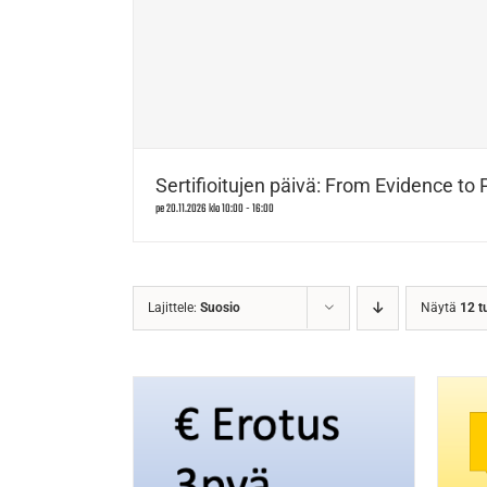
Sertifioitujen päivä: From Evidence to 
pe 20.11.2026 klo 10:00
-
16:00
Lajittele:
Suosio
Näytä
12 t