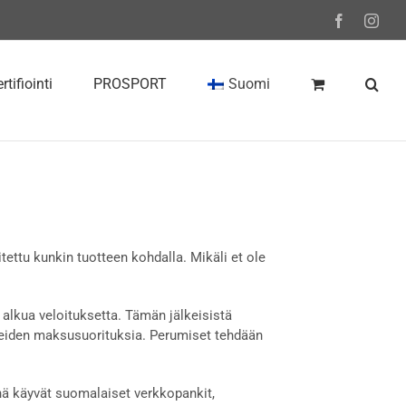
Facebook
Inst
rtifiointi
PROSPORT
Suomi
itettu kunkin tuotteen kohdalla. Mikäli et ole
alkua veloituksetta. Tämän jälkeisistä
eiden maksusuorituksia. Perumiset tehdään
ä käyvät suomalaiset verkkopankit,