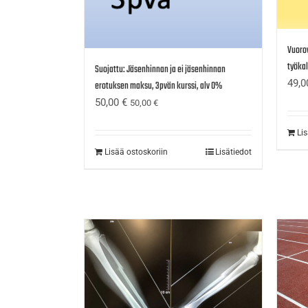
Vuorov
työkal
Suojattu: Jäsenhinnan ja ei jäsenhinnan
49,
erotuksen maksu, 3pvän kurssi, alv 0%
50,00
€
50,00
€
Li
Lisää ostoskoriin
Lisätiedot