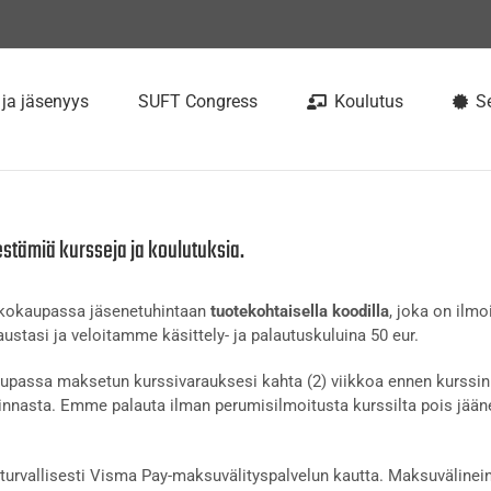
 ja jäsenyys
SUFT Congress
Koulutus
Se
estämiä kursseja ja koulutuksia.
rkkokaupassa jäsenetuhintaan
tuotekohtaisella koodilla
, joka on ilmo
ustasi ja veloitamme käsittely- ja palautuskuluina 50 eur.
passa maksetun kurssivarauksesi kahta (2) viikkoa ennen kurssin 
nnasta. Emme palauta ilman perumisilmoitusta kurssilta pois jään
urvallisesti Visma Pay-maksuvälityspalvelun kautta. Maksuvälinein