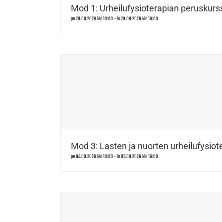
Mod 1: Urheilufysioterapian peruskurss
pe 28.08.2026 klo 10:00
-
la 29.08.2026 klo 16:00
Mod 3: Lasten ja nuorten urheilufysiote
pe 04.09.2026 klo 10:00
-
la 05.09.2026 klo 16:00