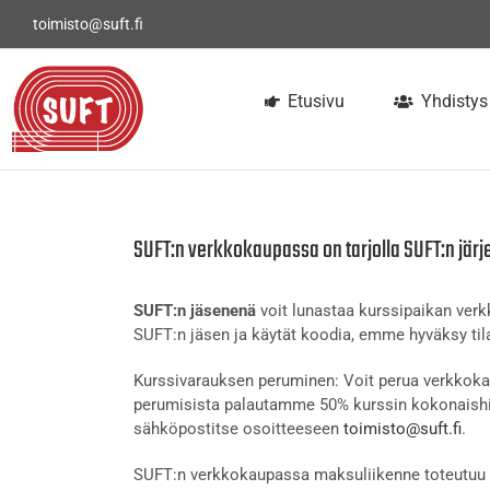
Skip
toimisto@suft.fi
to
content
Etusivu
Yhdistys
SUFT:n verkkokaupassa on tarjolla SUFT:n järj
SUFT:n jäsenenä
voit lunastaa kurssipaikan ve
SUFT:n jäsen ja käytät koodia, emme hyväksy tila
Kurssivarauksen peruminen: Voit perua verkkokau
perumisista palautamme 50% kurssin kokonaishi
sähköpostitse osoitteeseen
toimisto@suft.fi
.
SUFT:n verkkokaupassa maksuliikenne toteutuu t