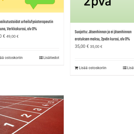
aikutustaidot urheilufysioterapeutin
una, Verkkokurssi, alv 0%
Suojattu: Jäsenhinnan ja ei jäsenhinnan
00
€
49,00
€
erotuksen maksu, 2pvän kurssi, alv 0%
35,00
€
35,00
€
sää ostoskoriin
Lisätiedot
Lisää ostoskoriin
Lisä