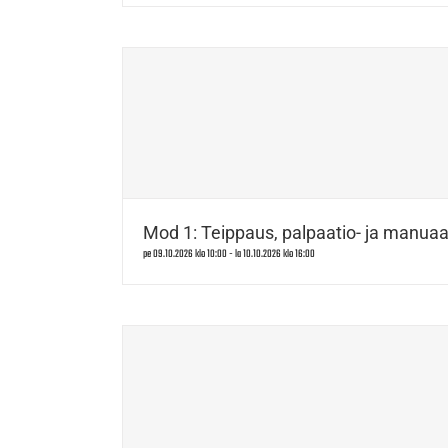
Mod 1: Teippaus, palpaatio- ja manuaal
pe 09.10.2026 klo 10:00
-
la 10.10.2026 klo 16:00