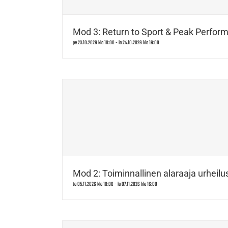
Mod 3: Return to Sport & Peak Perform
pe 23.10.2026 klo 10:00
-
la 24.10.2026 klo 16:00
Mod 2: Toiminnallinen alaraaja urheilus
to 05.11.2026 klo 10:00
-
la 07.11.2026 klo 16:00