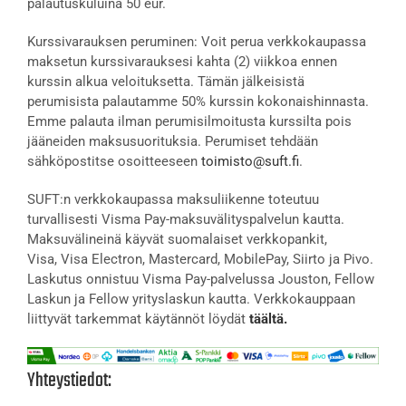
palautuskuluina 50 eur.
Kurssivarauksen peruminen: Voit perua verkkokaupassa
maksetun kurssivarauksesi kahta (2) viikkoa ennen
kurssin alkua veloituksetta. Tämän jälkeisistä
perumisista palautamme 50% kurssin kokonaishinnasta.
Emme palauta ilman perumisilmoitusta kurssilta pois
jääneiden maksusuorituksia. Perumiset tehdään
sähköpostitse osoitteeseen
toimisto@suft.fi
.
SUFT:n verkkokaupassa maksuliikenne toteutuu
turvallisesti Visma Pay-maksuvälityspalvelun kautta.
Maksuvälineinä käyvät suomalaiset verkkopankit,
Visa, Visa Electron, Mastercard, MobilePay, Siirto ja Pivo.
Laskutus onnistuu Visma Pay-palvelussa Jouston, Fellow
Laskun ja Fellow yrityslaskun kautta. Verkkokauppaan
liittyvät tarkemmat käytännöt löydät
täältä.
Yhteystiedot: