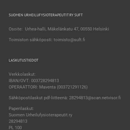
SUOMEN URHEILUFYSIOTERAPEUTIT RY SUFT
Osoite: Urhea-halli, Mäkelänkatu 47, 00550 Helsinki
Toimiston sähköposti: toimisto@suft.fi
LASKUTUSTIEDOT
Verkkolaskut:
IBAN/OVT: 003728294813
OPERAATTORI: Maventa (003721291126)
Sähköpostilaskut pdf-liitteenä: 28294813@scan.netvisor.fi
Paperilaskut:
Suomen Urheilufysioterapeutit ry
28294813
PL 100