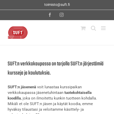
Skip
toimisto@suft.fi
to
content
Facebook
Instagram
SUFT:n verkkokaupassa on tarjolla SUFT:n järjestämiä
kursseja ja koulutuksia.
SUFT:n jäsenenä
voit lunastaa kurssipaikan
verkkokaupassa jäsenetuhintaan
tuotekohtaisella
koodilla
, joka on ilmoitettu kunkin tuotteen kohdalla.
Mikäli et ole SUFT:n jäsen ja käytät koodia, emme
hyväksy tilaustasi ja veloitamme käsittely- ja