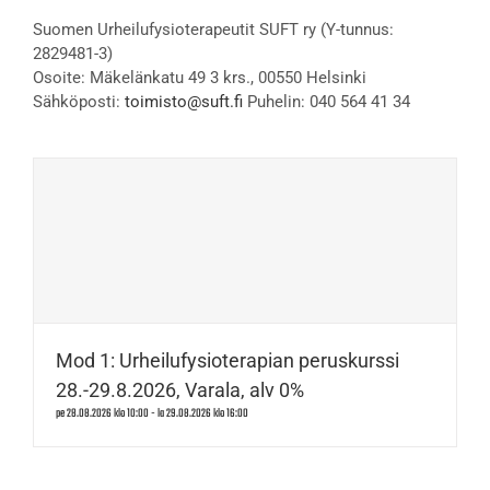
Suomen Urheilufysioterapeutit SUFT ry (Y-tunnus:
2829481-3)
Osoite: Mäkelänkatu 49 3 krs., 00550 Helsinki
Sähköposti:
toimisto@suft.fi
Puhelin: 040 564 41 34
Mod 1: Urheilufysioterapian peruskurssi
28.-29.8.2026, Varala, alv 0%
pe 28.08.2026 klo 10:00
-
la 29.08.2026 klo 16:00