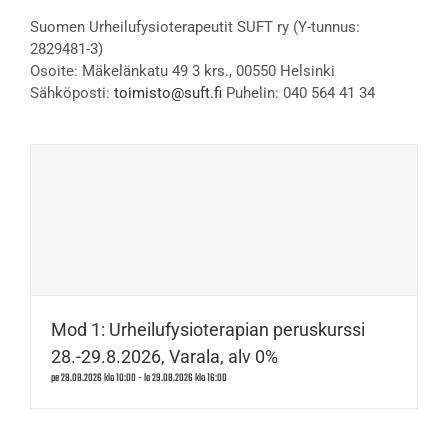
Suomen Urheilufysioterapeutit SUFT ry (Y-tunnus:
2829481-3)
Osoite: Mäkelänkatu 49 3 krs., 00550 Helsinki
Sähköposti:
toimisto@suft.fi
Puhelin: 040 564 41 34
Mod 1: Urheilufysioterapian peruskurssi
28.-29.8.2026, Varala, alv 0%
pe 28.08.2026 klo 10:00
-
la 29.08.2026 klo 16:00