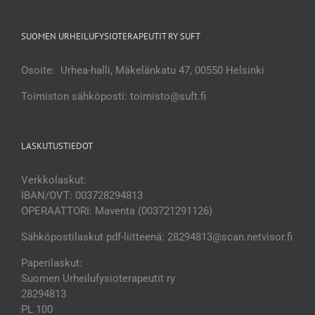
SUOMEN URHEILUFYSIOTERAPEUTIT RY SUFT
Osoite: Urhea-halli, Mäkelänkatu 47, 00550 Helsinki
Toimiston sähköposti: toimisto@suft.fi
LASKUTUSTIEDOT
Verkkolaskut:
IBAN/OVT: 003728294813
OPERAATTORI: Maventa (003721291126)
Sähköpostilaskut pdf-liitteenä: 28294813@scan.netvisor.fi
Paperilaskut:
Suomen Urheilufysioterapeutit ry
28294813
PL 100