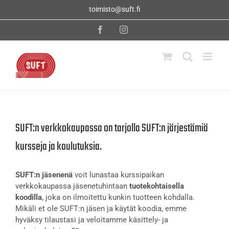
Skip
toimisto@suft.fi
to
content
Facebook
Instagram
SUFT:n verkkokaupassa on tarjolla SUFT:n järjestämiä
kursseja ja koulutuksia.
SUFT:n jäsenenä
voit lunastaa kurssipaikan
verkkokaupassa jäsenetuhintaan
tuotekohtaisella
koodilla
, joka on ilmoitettu kunkin tuotteen kohdalla.
Mikäli et ole SUFT:n jäsen ja käytät koodia, emme
hyväksy tilaustasi ja veloitamme käsittely- ja