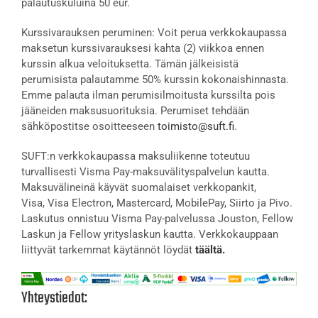
palautuskuluina 50 eur.
Kurssivarauksen peruminen: Voit perua verkkokaupassa
maksetun kurssivarauksesi kahta (2) viikkoa ennen
kurssin alkua veloituksetta. Tämän jälkeisistä
perumisista palautamme 50% kurssin kokonaishinnasta.
Emme palauta ilman perumisilmoitusta kurssilta pois
jääneiden maksusuorituksia. Perumiset tehdään
sähköpostitse osoitteeseen
toimisto@suft.fi
.
SUFT:n verkkokaupassa maksuliikenne toteutuu
turvallisesti Visma Pay-maksuvälityspalvelun kautta.
Maksuvälineinä käyvät suomalaiset verkkopankit,
Visa, Visa Electron, Mastercard, MobilePay, Siirto ja Pivo.
Laskutus onnistuu Visma Pay-palvelussa Jouston, Fellow
Laskun ja Fellow yrityslaskun kautta. Verkkokauppaan
liittyvät tarkemmat käytännöt löydät
täältä.
Yhteystiedot: