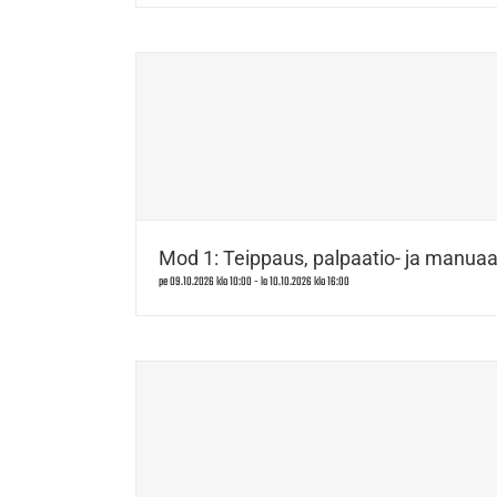
Mod 1: Teippaus, palpaatio- ja manuaal
pe 09.10.2026 klo 10:00
-
la 10.10.2026 klo 16:00