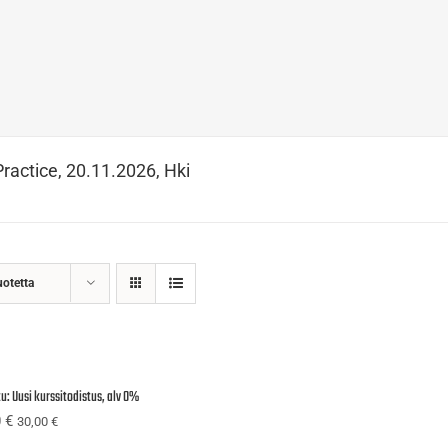
Practice, 20.11.2026, Hki
uotetta
u: Uusi kurssitodistus, alv 0%
0
€
30,00
€