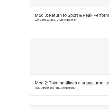
Mod 3: Return to Sport & Peak Perform
pe 23.10.2026 klo 10:00
-
la 24.10.2026 klo 16:00
Mod 2: Toiminnallinen alaraaja urheilus
to 05.11.2026 klo 10:00
-
la 07.11.2026 klo 16:00