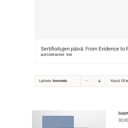
Sertifioitujen päivä: From Evidence to 
pe 20.11.2026 klo 10:00
-
16:00
Lajittele:
Arvostelu
Näytä
12 t
Suojatt
30,0