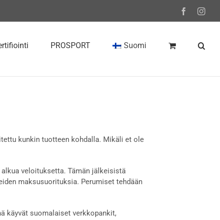
Facebook
Inst
rtifiointi
PROSPORT
Suomi
itettu kunkin tuotteen kohdalla. Mikäli et ole
alkua veloituksetta. Tämän jälkeisistä
eiden maksusuorituksia. Perumiset tehdään
ä käyvät suomalaiset verkkopankit,