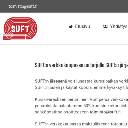
Skip
toimisto@suft.fi
to
content
Etusivu
Yhdistys
SUFT:n verkkokaupassa on tarjolla SUFT:n järj
SUFT:n jäsenenä
voit lunastaa kurssipaikan ve
SUFT:n jäsen ja käytät koodia, emme hyväksy tila
Kurssivarauksen peruminen: Voit perua verkkokau
perumisista palautamme 50% kurssin kokonaishi
sähköpostitse osoitteeseen
toimisto@suft.fi
.
SUFT:n verkkokaupassa maksuliikenne toteutuu t