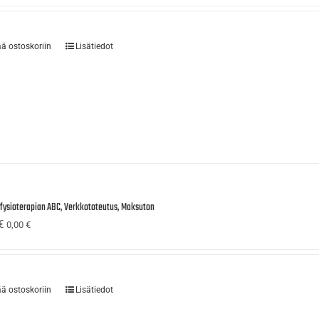
ää ostoskoriin
Lisätiedot
ufysioterapian ABC, Verkkototeutus, Maksuton
€
0,00
€
ää ostoskoriin
Lisätiedot