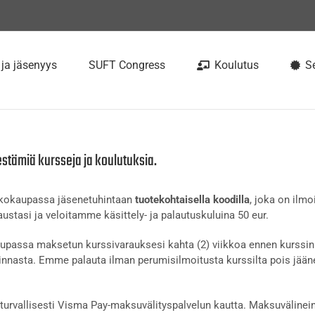
 ja jäsenyys
SUFT Congress
Koulutus
Se
estämiä kursseja ja koulutuksia.
rkkokaupassa jäsenetuhintaan
tuotekohtaisella koodilla
, joka on ilmo
ustasi ja veloitamme käsittely- ja palautuskuluina 50 eur.
passa maksetun kurssivarauksesi kahta (2) viikkoa ennen kurssin 
nnasta. Emme palauta ilman perumisilmoitusta kurssilta pois jään
urvallisesti Visma Pay-maksuvälityspalvelun kautta. Maksuvälinein