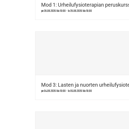
Mod 1: Urheilufysioterapian peruskurss
pe 28.08.2026 klo 10:00
-
la 29.08.2026 klo 16:00
Mod 3: Lasten ja nuorten urheilufysiote
pe 04.09.2026 klo 10:00
-
la 05.09.2026 klo 16:00