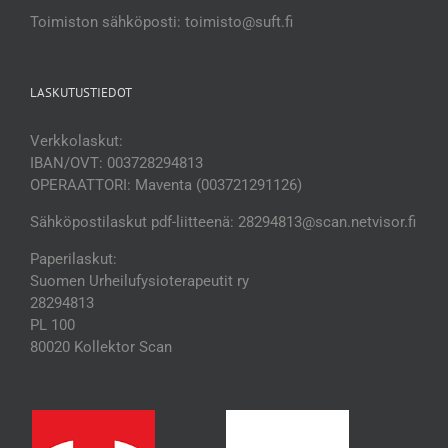
Toimiston sähköposti: toimisto@suft.fi
LASKUTUSTIEDOT
Verkkolaskut:
IBAN/OVT: 003728294813
OPERAATTORI: Maventa (003721291126)
Sähköpostilaskut pdf-liitteenä: 28294813@scan.netvisor.fi
Paperilaskut:
Suomen Urheilufysioterapeutit ry
28294813
PL 100
80020 Kollektor Scan