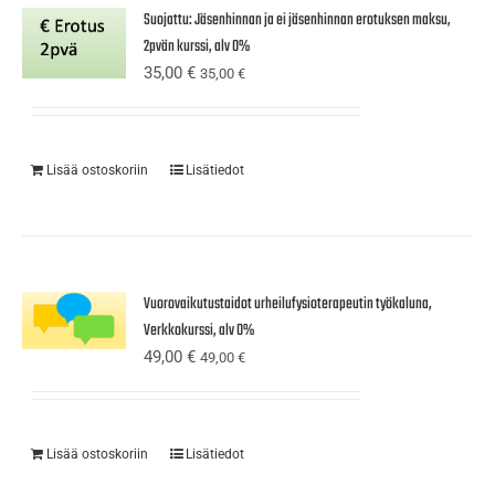
Suojattu: Jäsenhinnan ja ei jäsenhinnan erotuksen maksu,
2pvän kurssi, alv 0%
35,00
€
35,00
€
Lisää ostoskoriin
Lisätiedot
Vuorovaikutustaidot urheilufysioterapeutin työkaluna,
Verkkokurssi, alv 0%
49,00
€
49,00
€
Lisää ostoskoriin
Lisätiedot