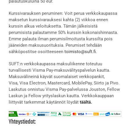
palautuskuluina 50 eur.
Kurssivarauksen peruminen: Voit perua verkkokaupassa
maksetun kurssivarauksesi kahta (2) viikkoa ennen
kurssin alkua veloituksetta. Tämän jälkeisistä
perumisista palautamme 50% kurssin kokonaishinnasta.
Emme palauta ilman perumisilmoitusta kurssilta pois
jääneiden maksusuorituksia. Perumiset tehdään
sähköpostitse osoitteeseen
toimisto@suft.fi
.
SUFT:n verkkokaupassa maksuliikenne toteutuu
turvallisesti Visma Pay-maksuvälityspalvelun kautta.
Maksuvälineinä käyvät suomalaiset verkkopankit,
Visa, Visa Electron, Mastercard, MobilePay, Siirto ja Pivo.
Laskutus onnistuu Visma Pay-palvelussa Jouston, Fellow
Laskun ja Fellow yrityslaskun kautta. Verkkokauppaan
liittyvät tarkemmat käytännöt löydät
täältä.
Yhteystiedot: