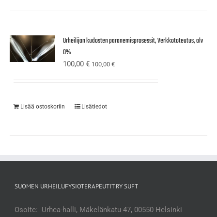
Urheilijan kudosten paranemisprosessit, Verkkototeutus, alv
0%
100,00
€
100,00
€
Lisää ostoskoriin
Lisätiedot
SUOMEN URHEILUFYSIOTERAPEUTIT RY SUFT
Osoite: Urhea-halli, Mäkelänkatu 47, 00550 Helsinki