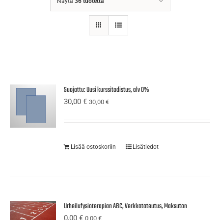
Näytä
36 tuotetta
Suojattu: Uusi kurssitodistus, alv 0%
30,00
€
30,00
€
Lisää ostoskoriin
Lisätiedot
Urheilufysioterapian ABC, Verkkototeutus, Maksuton
0,00
€
0,00
€