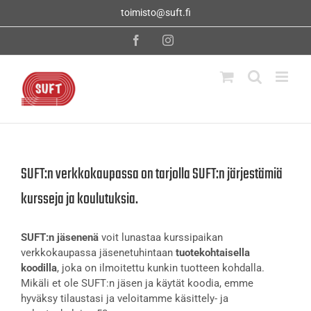
Skip
toimisto@suft.fi
to
content
Facebook
Instagram
SUFT:n verkkokaupassa on tarjolla SUFT:n järjestämiä
kursseja ja koulutuksia.
SUFT:n jäsenenä
voit lunastaa kurssipaikan
verkkokaupassa jäsenetuhintaan
tuotekohtaisella
koodilla
, joka on ilmoitettu kunkin tuotteen kohdalla.
Mikäli et ole SUFT:n jäsen ja käytät koodia, emme
hyväksy tilaustasi ja veloitamme käsittely- ja