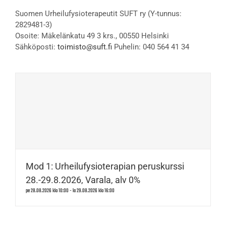
Suomen Urheilufysioterapeutit SUFT ry (Y-tunnus:
2829481-3)
Osoite: Mäkelänkatu 49 3 krs., 00550 Helsinki
Sähköposti:
toimisto@suft.fi
Puhelin: 040 564 41 34
Mod 1: Urheilufysioterapian peruskurssi
28.-29.8.2026, Varala, alv 0%
pe 28.08.2026 klo 10:00
-
la 29.08.2026 klo 16:00