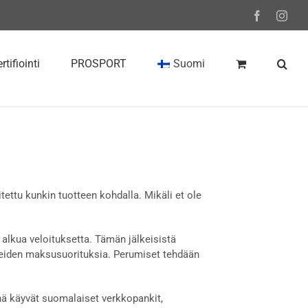
Facebook
Inst
rtifiointi
PROSPORT
Suomi
itettu kunkin tuotteen kohdalla. Mikäli et ole
alkua veloituksetta. Tämän jälkeisistä
eiden maksusuorituksia. Perumiset tehdään
ä käyvät suomalaiset verkkopankit,