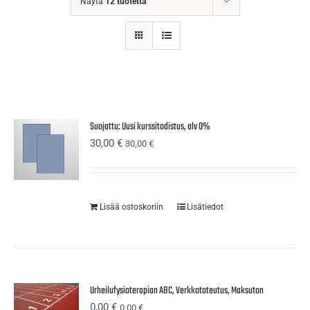
Näytä
12 tuotetta
Suojattu: Uusi kurssitodistus, alv 0%
30,00
€
30,00
€
Lisää ostoskoriin
Lisätiedot
Urheilufysioterapian ABC, Verkkototeutus, Maksuton
0,00
€
0,00
€