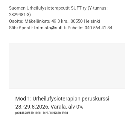
Suomen Urheilufysioterapeutit SUFT ry (Y-tunnus:
2829481-3)
Osoite: Mäkelänkatu 49 3 krs., 00550 Helsinki
Sähköposti:
toimisto@suft.fi
Puhelin: 040 564 41 34
Mod 1: Urheilufysioterapian peruskurssi
28.-29.8.2026, Varala, alv 0%
pe 28.08.2026 klo 10:00
-
la 29.08.2026 klo 16:00