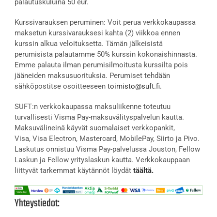
palautuskuluina 50 eur.
Kurssivarauksen peruminen: Voit perua verkkokaupassa
maksetun kurssivarauksesi kahta (2) viikkoa ennen
kurssin alkua veloituksetta. Tämän jälkeisistä
perumisista palautamme 50% kurssin kokonaishinnasta.
Emme palauta ilman perumisilmoitusta kurssilta pois
jääneiden maksusuorituksia. Perumiset tehdään
sähköpostitse osoitteeseen
toimisto@suft.fi
.
SUFT:n verkkokaupassa maksuliikenne toteutuu
turvallisesti Visma Pay-maksuvälityspalvelun kautta.
Maksuvälineinä käyvät suomalaiset verkkopankit,
Visa, Visa Electron, Mastercard, MobilePay, Siirto ja Pivo.
Laskutus onnistuu Visma Pay-palvelussa Jouston, Fellow
Laskun ja Fellow yrityslaskun kautta. Verkkokauppaan
liittyvät tarkemmat käytännöt löydät
täältä.
Yhteystiedot: