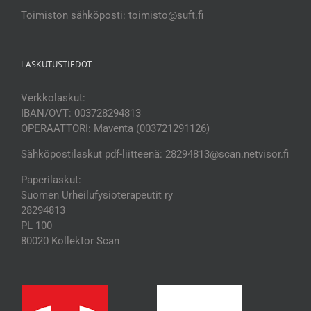
Toimiston sähköposti: toimisto@suft.fi
LASKUTUSTIEDOT
Verkkolaskut:
IBAN/OVT: 003728294813
OPERAATTORI: Maventa (003721291126)
Sähköpostilaskut pdf-liitteenä: 28294813@scan.netvisor.fi
Paperilaskut:
Suomen Urheilufysioterapeutit ry
28294813
PL 100
80020 Kollektor Scan