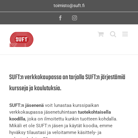
Skip
toimisto@suft.fi
to
content
Facebook
Instagram
SUFT:n verkkokaupassa on tarjolla SUFT:n järjestämiä
kursseja ja koulutuksia.
SUFT:n jäsenenä
voit lunastaa kurssipaikan
verkkokaupassa jäsenetuhintaan
tuotekohtaisella
koodilla
, joka on ilmoitettu kunkin tuotteen kohdalla.
Mikäli et ole SUFT:n jäsen ja käytät koodia, emme
hyväksy tilaustasi ja veloitamme käsittely- ja