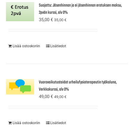
Suojattu: Jäsenhinnan ja ei jäsenhinnan erotuksen maksu,
2pvän kurssi, alv 0%
35,00
€
35,00
€
Lisää ostoskoriin
Lisätiedot
Vuorovaikutustaidot urheilufysioterapeutin työkaluna,
Verkkokurssi, alv 0%
49,00
€
49,00
€
Lisää ostoskoriin
Lisätiedot