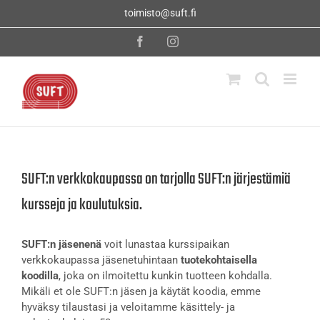
Skip
toimisto@suft.fi
to
content
Facebook
Instagram
SUFT:n verkkokaupassa on tarjolla SUFT:n järjestämiä
kursseja ja koulutuksia.
SUFT:n jäsenenä
voit lunastaa kurssipaikan
verkkokaupassa jäsenetuhintaan
tuotekohtaisella
koodilla
, joka on ilmoitettu kunkin tuotteen kohdalla.
Mikäli et ole SUFT:n jäsen ja käytät koodia, emme
hyväksy tilaustasi ja veloitamme käsittely- ja