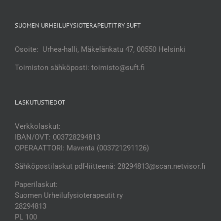
SUOMEN URHEILUFYSIOTERAPEUTIT RY SUFT
Osoite: Urhea-halli, Mäkelänkatu 47, 00550 Helsinki
Toimiston sähköposti: toimisto@suft.fi
LASKUTUSTIEDOT
Verkkolaskut:
IBAN/OVT: 003728294813
OPERAATTORI: Maventa (003721291126)
Sähköpostilaskut pdf-liitteenä: 28294813@scan.netvisor.fi
Paperilaskut:
Suomen Urheilufysioterapeutit ry
28294813
PL 100