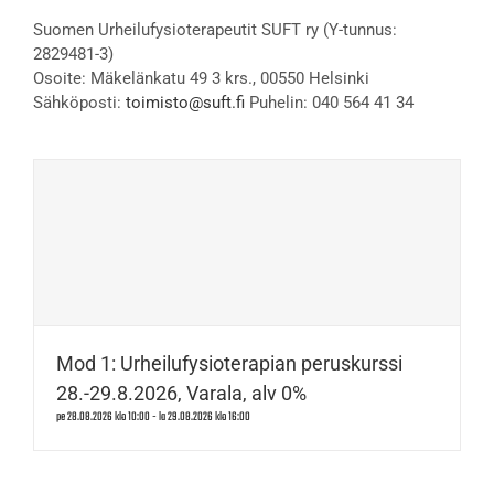
Suomen Urheilufysioterapeutit SUFT ry (Y-tunnus:
2829481-3)
Osoite: Mäkelänkatu 49 3 krs., 00550 Helsinki
Sähköposti:
toimisto@suft.fi
Puhelin: 040 564 41 34
Mod 1: Urheilufysioterapian peruskurssi
28.-29.8.2026, Varala, alv 0%
pe 28.08.2026 klo 10:00
-
la 29.08.2026 klo 16:00