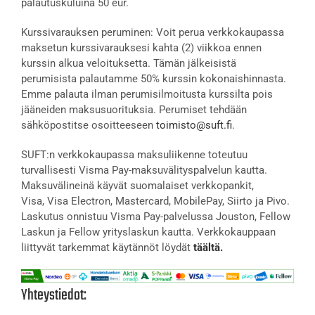
palautuskuluina 50 eur.
Kurssivarauksen peruminen: Voit perua verkkokaupassa
maksetun kurssivarauksesi kahta (2) viikkoa ennen
kurssin alkua veloituksetta. Tämän jälkeisistä
perumisista palautamme 50% kurssin kokonaishinnasta.
Emme palauta ilman perumisilmoitusta kurssilta pois
jääneiden maksusuorituksia. Perumiset tehdään
sähköpostitse osoitteeseen
toimisto@suft.fi
.
SUFT:n verkkokaupassa maksuliikenne toteutuu
turvallisesti Visma Pay-maksuvälityspalvelun kautta.
Maksuvälineinä käyvät suomalaiset verkkopankit,
Visa, Visa Electron, Mastercard, MobilePay, Siirto ja Pivo.
Laskutus onnistuu Visma Pay-palvelussa Jouston, Fellow
Laskun ja Fellow yrityslaskun kautta. Verkkokauppaan
liittyvät tarkemmat käytännöt löydät
täältä.
Yhteystiedot: