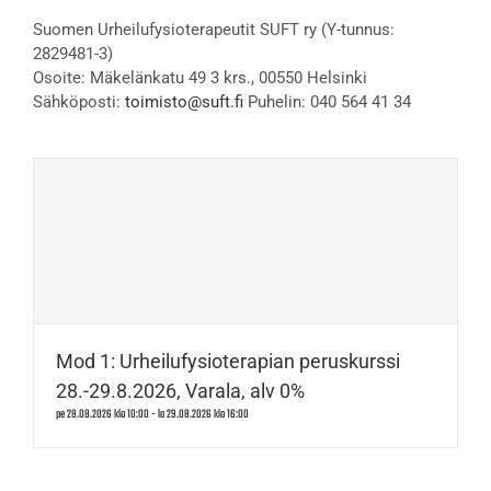
Suomen Urheilufysioterapeutit SUFT ry (Y-tunnus:
2829481-3)
Osoite: Mäkelänkatu 49 3 krs., 00550 Helsinki
Sähköposti:
toimisto@suft.fi
Puhelin: 040 564 41 34
Mod 1: Urheilufysioterapian peruskurssi
28.-29.8.2026, Varala, alv 0%
pe 28.08.2026 klo 10:00
-
la 29.08.2026 klo 16:00