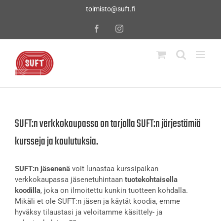
Skip
toimisto@suft.fi
to
content
Facebook
Instagram
SUFT:n verkkokaupassa on tarjolla SUFT:n järjestämiä
kursseja ja koulutuksia.
SUFT:n jäsenenä
voit lunastaa kurssipaikan
verkkokaupassa jäsenetuhintaan
tuotekohtaisella
koodilla
, joka on ilmoitettu kunkin tuotteen kohdalla.
Mikäli et ole SUFT:n jäsen ja käytät koodia, emme
hyväksy tilaustasi ja veloitamme käsittely- ja