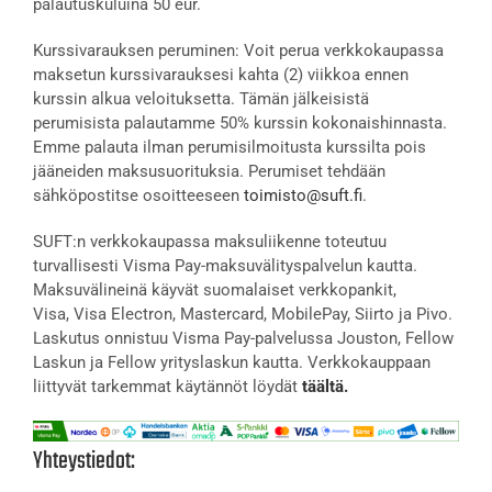
palautuskuluina 50 eur.
Kurssivarauksen peruminen: Voit perua verkkokaupassa
maksetun kurssivarauksesi kahta (2) viikkoa ennen
kurssin alkua veloituksetta. Tämän jälkeisistä
perumisista palautamme 50% kurssin kokonaishinnasta.
Emme palauta ilman perumisilmoitusta kurssilta pois
jääneiden maksusuorituksia. Perumiset tehdään
sähköpostitse osoitteeseen
toimisto@suft.fi
.
SUFT:n verkkokaupassa maksuliikenne toteutuu
turvallisesti Visma Pay-maksuvälityspalvelun kautta.
Maksuvälineinä käyvät suomalaiset verkkopankit,
Visa, Visa Electron, Mastercard, MobilePay, Siirto ja Pivo.
Laskutus onnistuu Visma Pay-palvelussa Jouston, Fellow
Laskun ja Fellow yrityslaskun kautta. Verkkokauppaan
liittyvät tarkemmat käytännöt löydät
täältä.
Yhteystiedot: