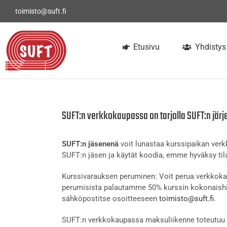
Skip
toimisto@suft.fi
to
content
Etusivu
Yhdistys
SUFT:n verkkokaupassa on tarjolla SUFT:n järj
SUFT:n jäsenenä
voit lunastaa kurssipaikan ve
SUFT:n jäsen ja käytät koodia, emme hyväksy tila
Kurssivarauksen peruminen: Voit perua verkkokau
perumisista palautamme 50% kurssin kokonaishi
sähköpostitse osoitteeseen
toimisto@suft.fi
.
SUFT:n verkkokaupassa maksuliikenne toteutuu t