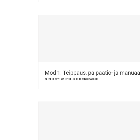
Mod 1: Teippaus, palpaatio- ja manuaal
pe 09.10.2026 klo 10:00
-
la 10.10.2026 klo 16:00