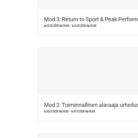
Mod 3: Return to Sport & Peak Perform
pe 23.10.2026 klo 10:00
-
la 24.10.2026 klo 16:00
Mod 2: Toiminnallinen alaraaja urheilus
to 05.11.2026 klo 10:00
-
la 07.11.2026 klo 16:00