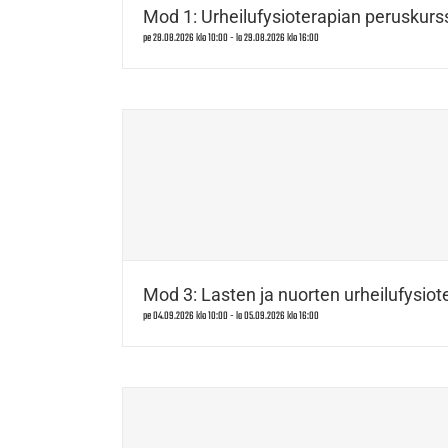
Mod 1: Urheilufysioterapian peruskurss
pe 28.08.2026 klo 10:00
-
la 29.08.2026 klo 16:00
Mod 3: Lasten ja nuorten urheilufysiote
pe 04.09.2026 klo 10:00
-
la 05.09.2026 klo 16:00