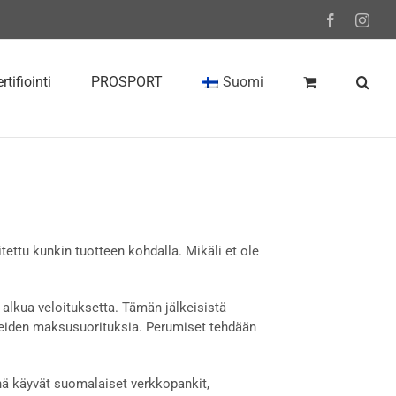
Facebook
Inst
rtifiointi
PROSPORT
Suomi
itettu kunkin tuotteen kohdalla. Mikäli et ole
alkua veloituksetta. Tämän jälkeisistä
eiden maksusuorituksia. Perumiset tehdään
ä käyvät suomalaiset verkkopankit,