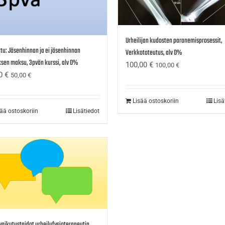
Urheilijan kudosten paranemisprosessit,
tu: Jäsenhinnan ja ei jäsenhinnan
Verkkototeutus, alv 0%
sen maksu, 3pvän kurssi, alv 0%
100,00
€
100,00
€
00
€
50,00
€
Lisää ostoskoriin
Lisä
sää ostoskoriin
Lisätiedot
aikutustaidot urheilufysioterapeutin