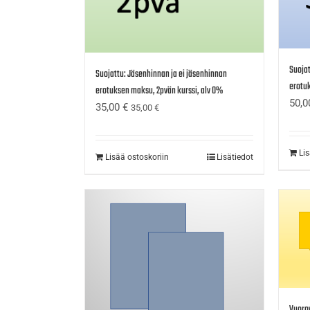
Suojat
Suojattu: Jäsenhinnan ja ei jäsenhinnan
erotuk
erotuksen maksu, 2pvän kurssi, alv 0%
50,
35,00
€
35,00
€
Li
Lisää ostoskoriin
Lisätiedot
Vuorov