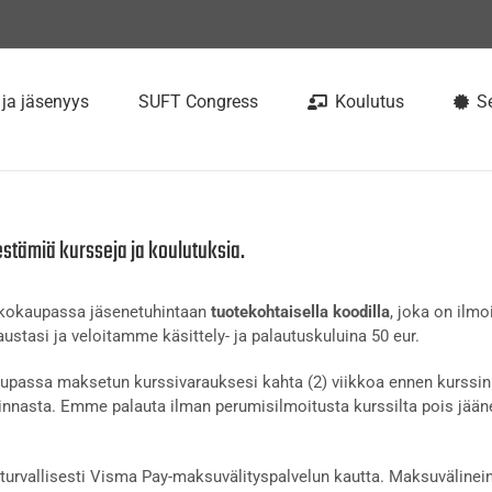
 ja jäsenyys
SUFT Congress
Koulutus
Se
estämiä kursseja ja koulutuksia.
rkkokaupassa jäsenetuhintaan
tuotekohtaisella koodilla
, joka on ilmo
ustasi ja veloitamme käsittely- ja palautuskuluina 50 eur.
passa maksetun kurssivarauksesi kahta (2) viikkoa ennen kurssin 
nnasta. Emme palauta ilman perumisilmoitusta kurssilta pois jään
urvallisesti Visma Pay-maksuvälityspalvelun kautta. Maksuvälinein