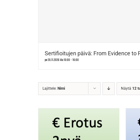
Sertifioitujen päivä: From Evidence to 
pe 20.11.2026 klo 10:00
-
16:00
Lajittele:
Nimi
Näytä
12 t