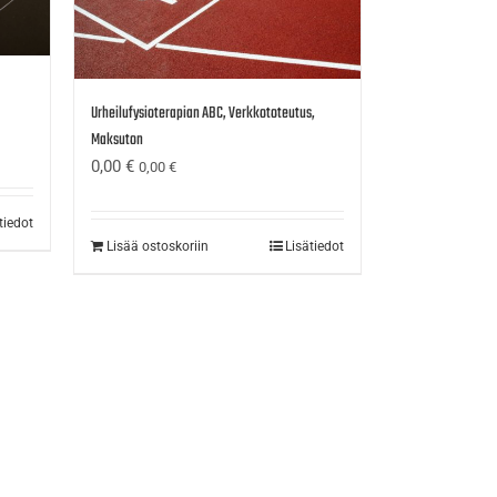
Urheilufysioterapian ABC, Verkkototeutus,
Maksuton
0,00
€
0,00
€
tiedot
Lisää ostoskoriin
Lisätiedot