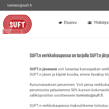
Skip
toimisto@suft.fi
to
content
Etusivu
Yhdistys
SUFT:n verkkokaupassa on tarjolla SUFT:n järj
SUFT:n jäsenenä
voit lunastaa kurssipaikan ve
SUFT:n jäsen ja käytät koodia, emme hyväksy tila
Kurssivarauksen peruminen: Voit perua verkkokau
perumisista palautamme 50% kurssin kokonaishi
sähköpostitse osoitteeseen
toimisto@suft.fi
.
SUFT:n verkkokaupassa maksuliikenne toteutuu t