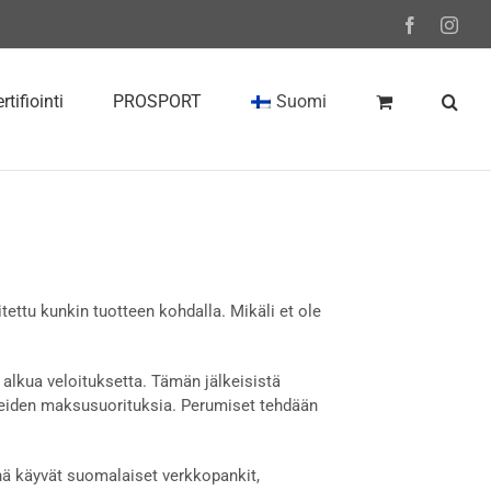
Facebook
Inst
rtifiointi
PROSPORT
Suomi
itettu kunkin tuotteen kohdalla. Mikäli et ole
alkua veloituksetta. Tämän jälkeisistä
eiden maksusuorituksia. Perumiset tehdään
ä käyvät suomalaiset verkkopankit,