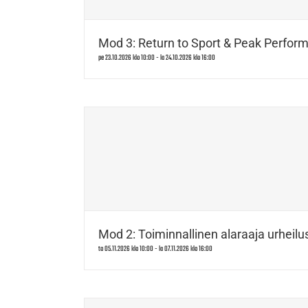
Mod 3: Return to Sport & Peak Perform
pe 23.10.2026 klo 10:00
-
la 24.10.2026 klo 16:00
Mod 2: Toiminnallinen alaraaja urheilus
to 05.11.2026 klo 10:00
-
la 07.11.2026 klo 16:00