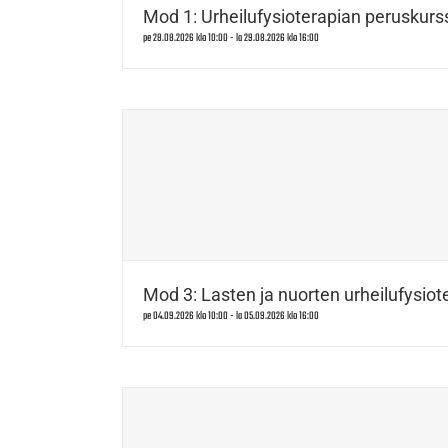
Mod 1: Urheilufysioterapian peruskurss
pe 28.08.2026 klo 10:00
-
la 29.08.2026 klo 16:00
Mod 3: Lasten ja nuorten urheilufysiote
pe 04.09.2026 klo 10:00
-
la 05.09.2026 klo 16:00