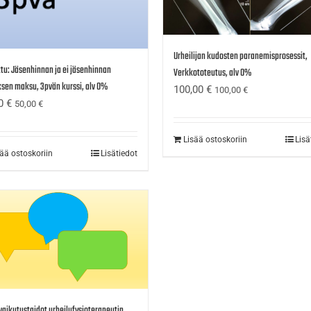
Urheilijan kudosten paranemisprosessit,
tu: Jäsenhinnan ja ei jäsenhinnan
Verkkototeutus, alv 0%
sen maksu, 3pvän kurssi, alv 0%
100,00
€
100,00
€
00
€
50,00
€
Lisää ostoskoriin
Lisä
sää ostoskoriin
Lisätiedot
aikutustaidot urheilufysioterapeutin