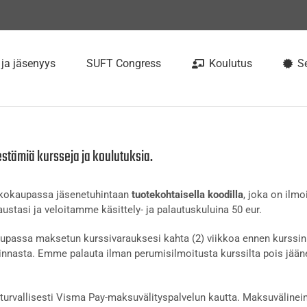
 ja jäsenyys
SUFT Congress
Koulutus
Se
estämiä kursseja ja koulutuksia.
rkkokaupassa jäsenetuhintaan
tuotekohtaisella koodilla
, joka on ilmo
ustasi ja veloitamme käsittely- ja palautuskuluina 50 eur.
passa maksetun kurssivarauksesi kahta (2) viikkoa ennen kurssin 
nnasta. Emme palauta ilman perumisilmoitusta kurssilta pois jään
urvallisesti Visma Pay-maksuvälityspalvelun kautta. Maksuvälinein