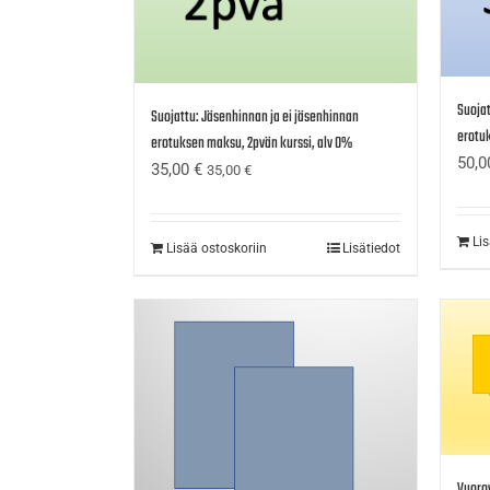
Suojat
Suojattu: Jäsenhinnan ja ei jäsenhinnan
erotuk
erotuksen maksu, 2pvän kurssi, alv 0%
50,
35,00
€
35,00
€
Li
Lisää ostoskoriin
Lisätiedot
Vuorov