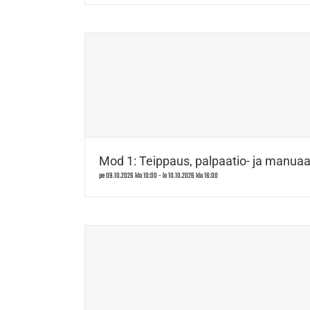
Mod 1: Teippaus, palpaatio- ja manuaal
pe 09.10.2026 klo 10:00
-
la 10.10.2026 klo 16:00