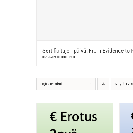
Sertifioitujen päivä: From Evidence to 
pe 20.11.2026 klo 10:00
-
16:00
Lajittele:
Nimi
Näytä
12 t