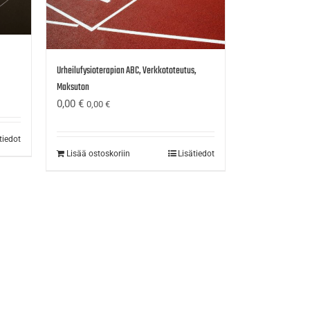
Urheilufysioterapian ABC, Verkkototeutus,
Maksuton
0,00
€
0,00
€
tiedot
Lisää ostoskoriin
Lisätiedot