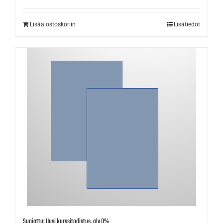
Lisää ostoskoriin
Lisätiedot
Suojattu: Uusi kurssitodistus, alv 0%