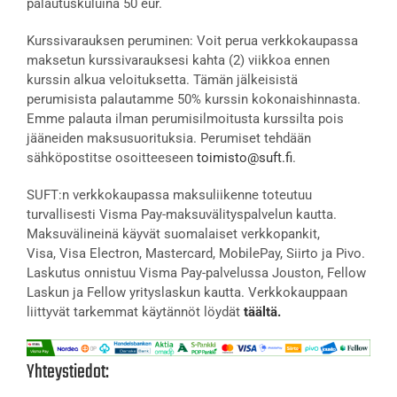
palautuskuluina 50 eur.
Kurssivarauksen peruminen: Voit perua verkkokaupassa
maksetun kurssivarauksesi kahta (2) viikkoa ennen
kurssin alkua veloituksetta. Tämän jälkeisistä
perumisista palautamme 50% kurssin kokonaishinnasta.
Emme palauta ilman perumisilmoitusta kurssilta pois
jääneiden maksusuorituksia. Perumiset tehdään
sähköpostitse osoitteeseen
toimisto@suft.fi
.
SUFT:n verkkokaupassa maksuliikenne toteutuu
turvallisesti Visma Pay-maksuvälityspalvelun kautta.
Maksuvälineinä käyvät suomalaiset verkkopankit,
Visa, Visa Electron, Mastercard, MobilePay, Siirto ja Pivo.
Laskutus onnistuu Visma Pay-palvelussa Jouston, Fellow
Laskun ja Fellow yrityslaskun kautta. Verkkokauppaan
liittyvät tarkemmat käytännöt löydät
täältä.
Yhteystiedot: