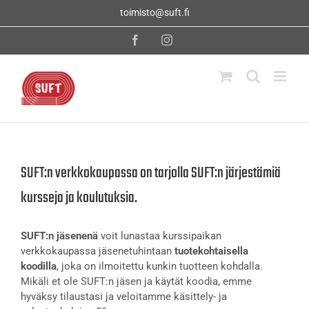
Skip
toimisto@suft.fi
to
content
Facebook
Instagram
SUFT:n verkkokaupassa on tarjolla SUFT:n järjestämiä
kursseja ja koulutuksia.
SUFT:n jäsenenä
voit lunastaa kurssipaikan
verkkokaupassa jäsenetuhintaan
tuotekohtaisella
koodilla
, joka on ilmoitettu kunkin tuotteen kohdalla.
Mikäli et ole SUFT:n jäsen ja käytät koodia, emme
hyväksy tilaustasi ja veloitamme käsittely- ja