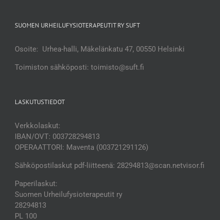
SUOMEN URHEILUFYSIOTERAPEUTIT RY SUFT
Osoite: Urhea-halli, Mäkelänkatu 47, 00550 Helsinki
Toimiston sähköposti: toimisto@suft.fi
LASKUTUSTIEDOT
Verkkolaskut:
IBAN/OVT: 003728294813
OPERAATTORI: Maventa (003721291126)
Sähköpostilaskut pdf-liitteenä: 28294813@scan.netvisor.fi
Paperilaskut:
Suomen Urheilufysioterapeutit ry
28294813
PL 100