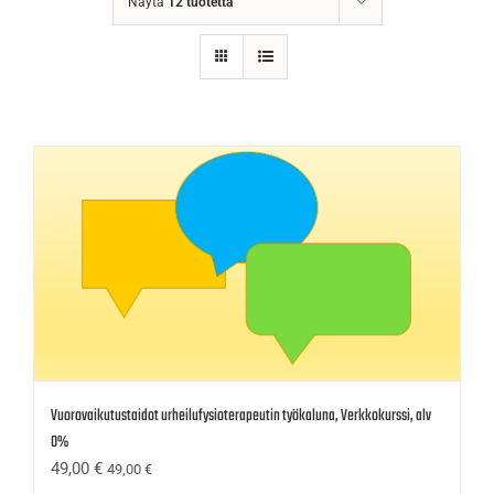
Näytä
12 tuotetta
Vuorovaikutustaidot urheilufysioterapeutin työkaluna, Verkkokurssi, alv
0%
49,00
€
49,00
€