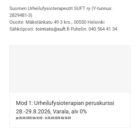
Suomen Urheilufysioterapeutit SUFT ry (Y-tunnus:
2829481-3)
Osoite: Mäkelänkatu 49 3 krs., 00550 Helsinki
Sähköposti:
toimisto@suft.fi
Puhelin: 040 564 41 34
Mod 1: Urheilufysioterapian peruskurssi
28.-29.8.2026, Varala, alv 0%
pe 28.08.2026 klo 10:00
-
la 29.08.2026 klo 16:00