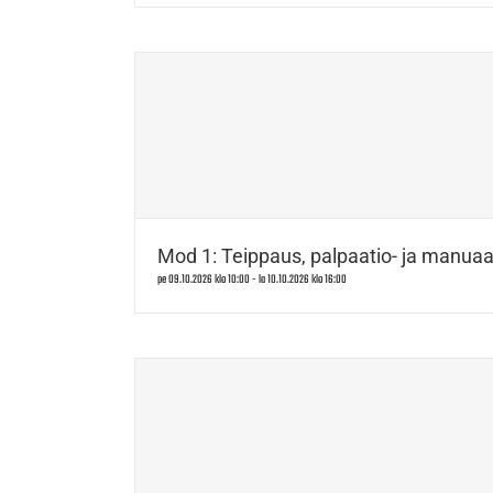
Mod 1: Teippaus, palpaatio- ja manuaal
pe 09.10.2026 klo 10:00
-
la 10.10.2026 klo 16:00