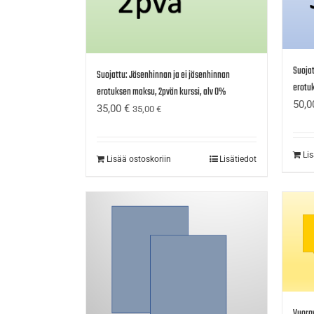
Suojat
Suojattu: Jäsenhinnan ja ei jäsenhinnan
erotuk
erotuksen maksu, 2pvän kurssi, alv 0%
50,
35,00
€
35,00
€
Li
Lisää ostoskoriin
Lisätiedot
Vuorov