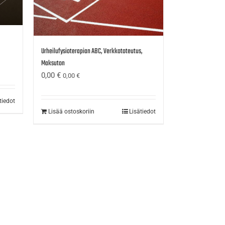
Urheilufysioterapian ABC, Verkkototeutus,
Maksuton
0,00
€
0,00
€
tiedot
Lisää ostoskoriin
Lisätiedot