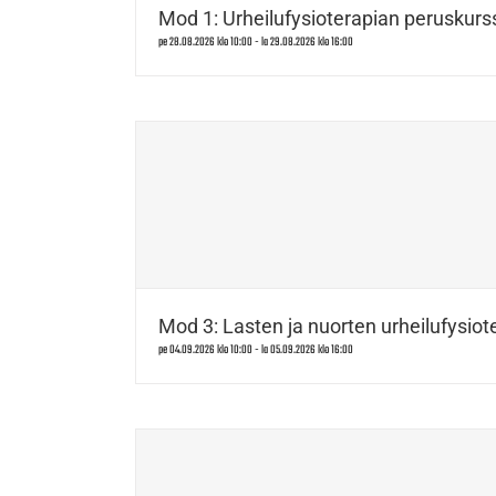
Mod 1: Urheilufysioterapian peruskurss
pe 28.08.2026 klo 10:00
-
la 29.08.2026 klo 16:00
Mod 3: Lasten ja nuorten urheilufysiote
pe 04.09.2026 klo 10:00
-
la 05.09.2026 klo 16:00