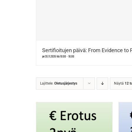
Sertifioitujen päivä: From Evidence to 
pe 20.11.2026 klo 10:00
-
16:00
Lajittele:
Oletusjärjestys
Näytä
12 t