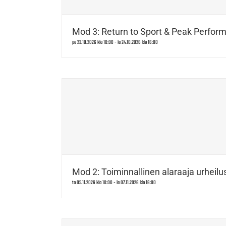
Mod 3: Return to Sport & Peak Perform
pe 23.10.2026 klo 10:00
-
la 24.10.2026 klo 16:00
Mod 2: Toiminnallinen alaraaja urheilus
to 05.11.2026 klo 10:00
-
la 07.11.2026 klo 16:00