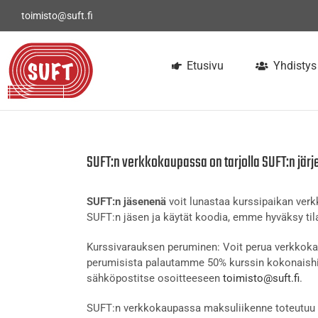
Skip
toimisto@suft.fi
to
content
Etusivu
Yhdistys
SUFT:n verkkokaupassa on tarjolla SUFT:n järj
SUFT:n jäsenenä
voit lunastaa kurssipaikan ve
SUFT:n jäsen ja käytät koodia, emme hyväksy tila
Kurssivarauksen peruminen: Voit perua verkkokau
perumisista palautamme 50% kurssin kokonaishi
sähköpostitse osoitteeseen
toimisto@suft.fi
.
SUFT:n verkkokaupassa maksuliikenne toteutuu t