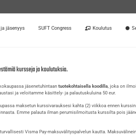
 ja jäsenyys
SUFT Congress
Koulutus
Se
estämiä kursseja ja koulutuksia.
rkkokaupassa jäsenetuhintaan
tuotekohtaisella koodilla
, joka on ilmo
ustasi ja veloitamme käsittely- ja palautuskuluina 50 eur.
passa maksetun kurssivarauksesi kahta (2) viikkoa ennen kurssin 
nnasta. Emme palauta ilman perumisilmoitusta kurssilta pois jään
urvallisesti Visma Pay-maksuvälityspalvelun kautta. Maksuvälinein