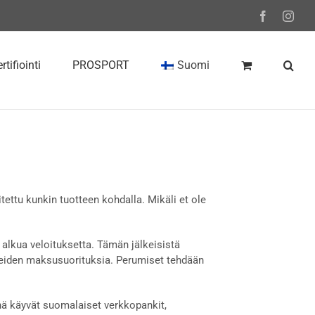
Facebook
Inst
rtifiointi
PROSPORT
Suomi
itettu kunkin tuotteen kohdalla. Mikäli et ole
alkua veloituksetta. Tämän jälkeisistä
eiden maksusuorituksia. Perumiset tehdään
ä käyvät suomalaiset verkkopankit,