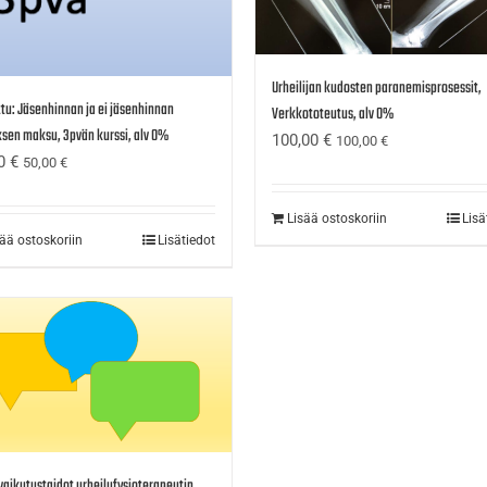
Urheilijan kudosten paranemisprosessit,
tu: Jäsenhinnan ja ei jäsenhinnan
Verkkototeutus, alv 0%
sen maksu, 3pvän kurssi, alv 0%
100,00
€
100,00
€
00
€
50,00
€
Lisää ostoskoriin
Lisä
sää ostoskoriin
Lisätiedot
aikutustaidot urheilufysioterapeutin