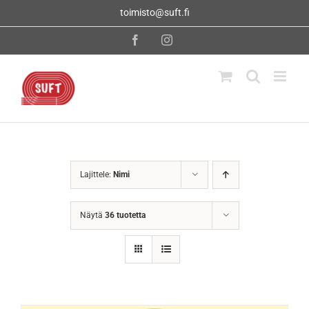
Skip
toimisto@suft.fi
to
content
Facebook
Instagram
Lajittele:
Nimi
Näytä
36 tuotetta