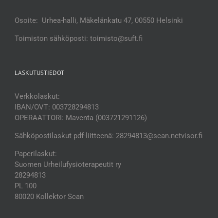
Osoite: Urhea-halli, Mäkelänkatu 47, 00550 Helsinki
Toimiston sähköposti: toimisto@suft.fi
LASKUTUSTIEDOT
Verkkolaskut:
IBAN/OVT: 003728294813
OPERAATTORI: Maventa (003721291126)
Sähköpostilaskut pdf-liitteenä: 28294813@scan.netvisor.fi
Paperilaskut:
Suomen Urheilufysioterapeutit ry
28294813
PL 100
80020 Kollektor Scan