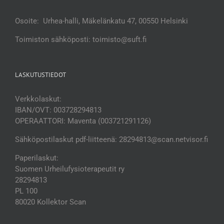
Osoite: Urhea-halli, Mäkelänkatu 47, 00550 Helsinki
Toimiston sähköposti: toimisto@suft.fi
LASKUTUSTIEDOT
Verkkolaskut:
IBAN/OVT: 003728294813
OPERAATTORI: Maventa (003721291126)
Sähköpostilaskut pdf-liitteenä: 28294813@scan.netvisor.fi
Paperilaskut:
Suomen Urheilufysioterapeutit ry
28294813
PL 100
80020 Kollektor Scan