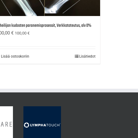
heilijan kudosten paranemisprosessit, Verkkototeutus, alv 0%
00,00
€
100,00
€
Lisää ostoskoriin
Lisätiedot