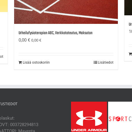
Ur
1
Urheilufysioterapian ABC, Verkkototeutus, Maksuton
0,00
€
0,00
€
dot
Lisää ostoskoriin
Lisätiedot
TUSTIEDOT
laskut:
OVT: 003728294813
ATTORI: Maventa