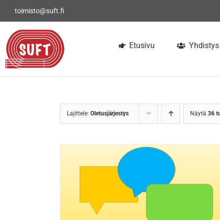
Skip
toimisto@suft.fi
to
content
Etusivu
Yhdistys
Lajittele:
Oletusjärjestys
Näytä
36 t