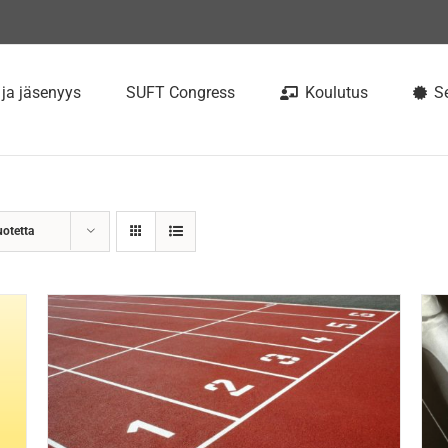
 ja jäsenyys
SUFT Congress
Koulutus
Se
uotetta