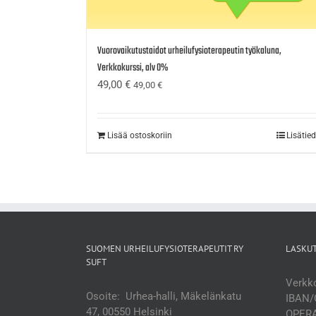
Vuorovaikutustaidot urheilufysioterapeutin työkaluna,
Verkkokurssi, alv 0%
49,00
€
49,00
€
Lisää ostoskoriin
Lisätie
SUOMEN URHEILUFYSIOTERAPEUTIT RY
LASKU
SUFT
Verkko
Osoite: Urhea-halli, Mäkelänkatu
IBAN/
47, 00550 Helsinki
OPERA