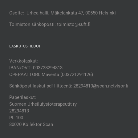
Osoite: Urhea-halli, Mäkelänkatu 47, 00550 Helsinki
Toimiston sähköposti: toimisto@suft.fi
LASKUTUSTIEDOT
Verkkolaskut:
IBAN/OVT: 003728294813
OPERAATTORI: Maventa (003721291126)
Sähköpostilaskut pdf-liitteenä: 28294813@scan.netvisor.fi
Paperilaskut:
Suomen Urheilufysioterapeutit ry
28294813
PL 100
80020 Kollektor Scan