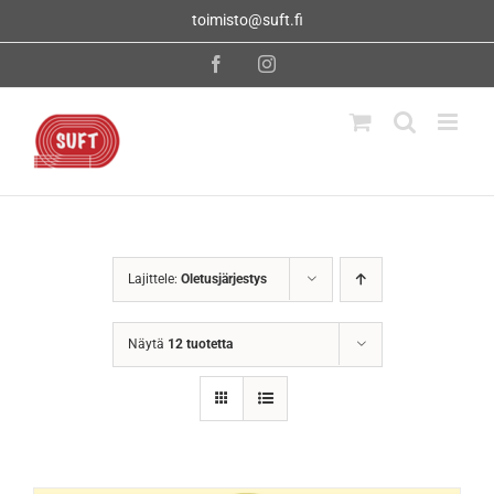
Skip
toimisto@suft.fi
to
content
Facebook
Instagram
Lajittele:
Oletusjärjestys
Näytä
12 tuotetta