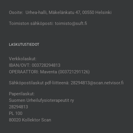
Osoite: Urhea-halli, Mäkelänkatu 47, 00550 Helsinki
Toimiston sähköposti: toimisto@suft.fi
LASKUTUSTIEDOT
Verkkolaskut:
IBAN/OVT: 003728294813
OPERAATTORI: Maventa (003721291126)
Sähköpostilaskut pdf-liitteenä: 28294813@scan.netvisor.fi
Paperilaskut:
Suomen Urheilufysioterapeutit ry
28294813
PL 100
80020 Kollektor Scan