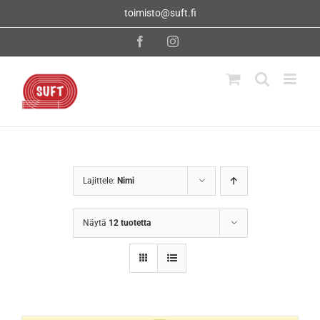
Skip
toimisto@suft.fi
to
content
Facebook
Instagram
Lajittele:
Nimi
Näytä
12 tuotetta