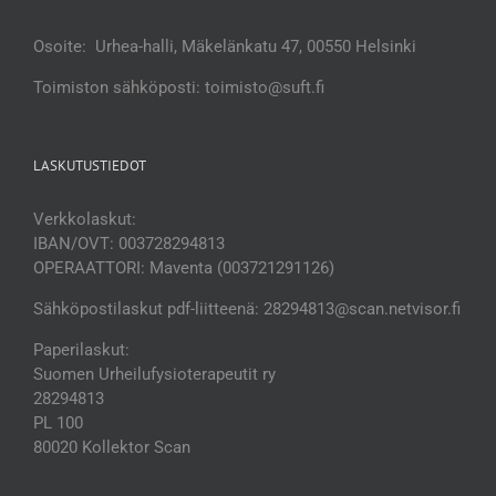
Osoite: Urhea-halli, Mäkelänkatu 47, 00550 Helsinki
Toimiston sähköposti: toimisto@suft.fi
LASKUTUSTIEDOT
Verkkolaskut:
IBAN/OVT: 003728294813
OPERAATTORI: Maventa (003721291126)
Sähköpostilaskut pdf-liitteenä: 28294813@scan.netvisor.fi
Paperilaskut:
Suomen Urheilufysioterapeutit ry
28294813
PL 100
80020 Kollektor Scan