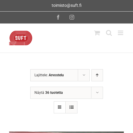
Skip
toimisto@suft.fi
to
content
Facebook
Instagram
Lajittele:
Arvostelu
Näytä
36 tuotetta