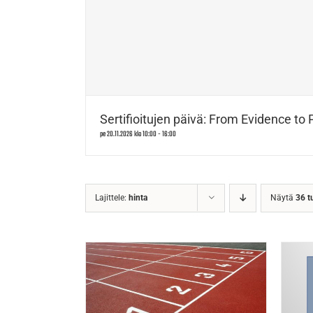
Sertifioitujen päivä: From Evidence to 
pe 20.11.2026 klo 10:00
-
16:00
Lajittele:
hinta
Näytä
36 t