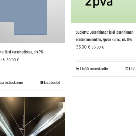
Suojattu: Jäsenhinnan ja ei jäsenhinnan
erotuksen maksu, 2pvän kurssi, alv 0%
35,00
€
35,00
€
tu: Uusi kurssitodistus, alv 0%
00
€
30,00
€
Lisää ostoskoriin
Lisä
sää ostoskoriin
Lisätiedot