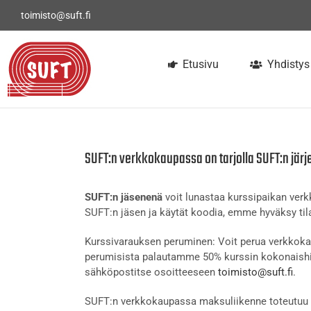
Skip
toimisto@suft.fi
to
content
Etusivu
Yhdistys
SUFT:n verkkokaupassa on tarjolla SUFT:n järj
SUFT:n jäsenenä
voit lunastaa kurssipaikan ve
SUFT:n jäsen ja käytät koodia, emme hyväksy tila
Kurssivarauksen peruminen: Voit perua verkkokau
perumisista palautamme 50% kurssin kokonaishi
sähköpostitse osoitteeseen
toimisto@suft.fi
.
SUFT:n verkkokaupassa maksuliikenne toteutuu t