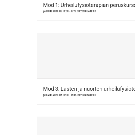
Mod 1: Urheilufysioterapian peruskurss
pe 28.08.2026 klo 10:00
-
la 29.08.2026 klo 16:00
Mod 3: Lasten ja nuorten urheilufysiote
pe 04.09.2026 klo 10:00
-
la 05.09.2026 klo 16:00