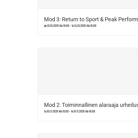
Mod 3: Return to Sport & Peak Perform
pe 23.10.2026 klo 10:00
-
la 24.10.2026 klo 16:00
Mod 2: Toiminnallinen alaraaja urheilus
to 05.11.2026 klo 10:00
-
la 07.11.2026 klo 16:00