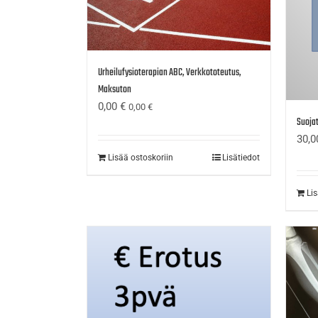
Urheilufysioterapian ABC, Verkkototeutus,
Maksuton
0,00
€
0,00
€
Suojat
30,
Lisää ostoskoriin
Lisätiedot
Li