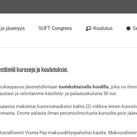
 ja jäsenyys
SUFT Congress
Koulutus
Se
estämiä kursseja ja koulutuksia.
rkkokaupassa jäsenetuhintaan
tuotekohtaisella koodilla
, joka on ilmo
ustasi ja veloitamme käsittely- ja palautuskuluina 50 eur.
passa maksetun kurssivarauksesi kahta (2) viikkoa ennen kurssin 
nnasta. Emme palauta ilman perumisilmoitusta kurssilta pois jään
urvallisesti Visma Pay-maksuvälityspalvelun kautta. Maksuvälinein