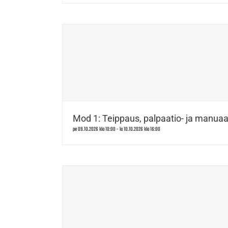
Mod 1: Teippaus, palpaatio- ja manuaal
pe 09.10.2026 klo 10:00
-
la 10.10.2026 klo 16:00