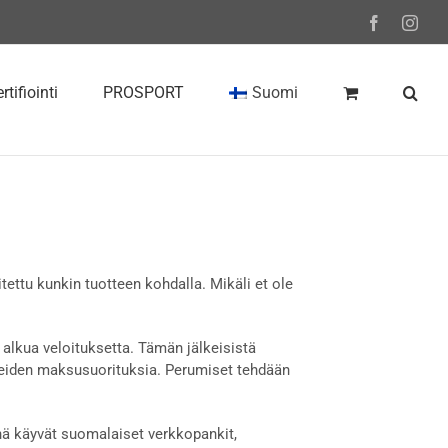
Facebook
Inst
rtifiointi
PROSPORT
Suomi
itettu kunkin tuotteen kohdalla. Mikäli et ole
alkua veloituksetta. Tämän jälkeisistä
eiden maksusuorituksia. Perumiset tehdään
ä käyvät suomalaiset verkkopankit,