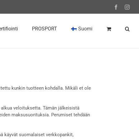
Facebook
Inst
rtifiointi
PROSPORT
Suomi
itettu kunkin tuotteen kohdalla. Mikäli et ole
alkua veloituksetta. Tämän jälkeisistä
eiden maksusuorituksia. Perumiset tehdään
ä käyvät suomalaiset verkkopankit,