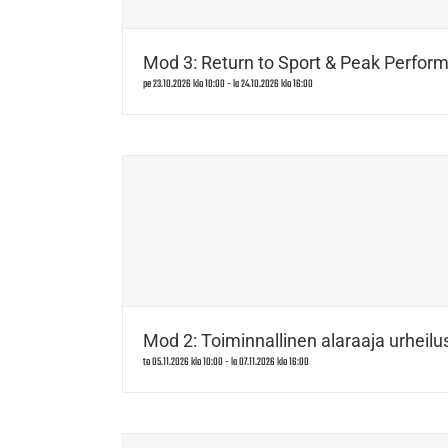
Mod 3: Return to Sport & Peak Perform
pe 23.10.2026 klo 10:00
-
la 24.10.2026 klo 16:00
Mod 2: Toiminnallinen alaraaja urheilus
to 05.11.2026 klo 10:00
-
la 07.11.2026 klo 16:00