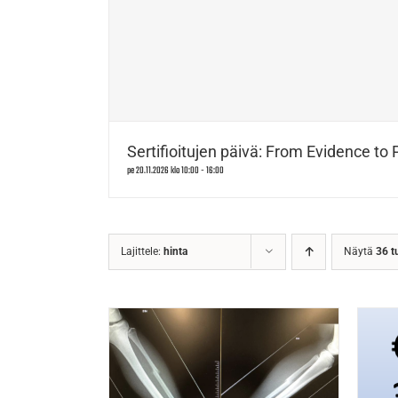
Sertifioitujen päivä: From Evidence to 
pe 20.11.2026 klo 10:00
-
16:00
Lajittele:
hinta
Näytä
36 t