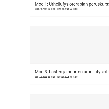
Mod 1: Urheilufysioterapian peruskurss
pe 28.08.2026 klo 10:00
-
la 29.08.2026 klo 16:00
Mod 3: Lasten ja nuorten urheilufysiote
pe 04.09.2026 klo 10:00
-
la 05.09.2026 klo 16:00