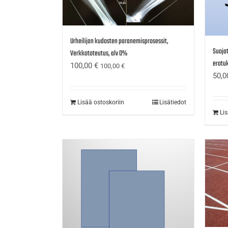
Urheilijan kudosten paranemisprosessit,
Suojat
Verkkototeutus, alv 0%
erotuk
100,00
€
100,00
€
50,
Lisää ostoskoriin
Lisätiedot
Li