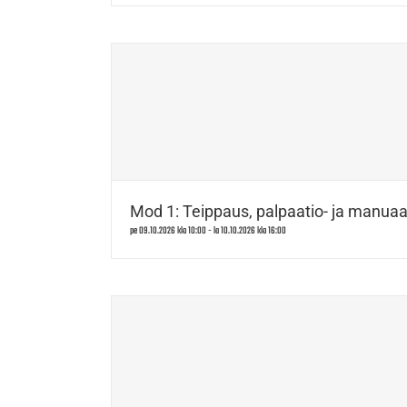
Mod 1: Teippaus, palpaatio- ja manuaal
pe 09.10.2026 klo 10:00
-
la 10.10.2026 klo 16:00