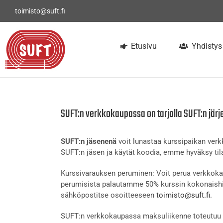
Skip
toimisto@suft.fi
to
content
Etusivu
Yhdistys
SUFT:n verkkokaupassa on tarjolla SUFT:n järj
SUFT:n jäsenenä
voit lunastaa kurssipaikan ve
SUFT:n jäsen ja käytät koodia, emme hyväksy tila
Kurssivarauksen peruminen: Voit perua verkkokau
perumisista palautamme 50% kurssin kokonaishi
sähköpostitse osoitteeseen
toimisto@suft.fi
.
SUFT:n verkkokaupassa maksuliikenne toteutuu t