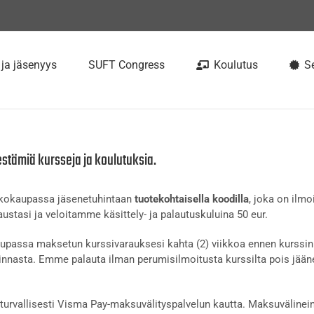
 ja jäsenyys
SUFT Congress
Koulutus
Se
estämiä kursseja ja koulutuksia.
rkkokaupassa jäsenetuhintaan
tuotekohtaisella koodilla
, joka on ilmo
ustasi ja veloitamme käsittely- ja palautuskuluina 50 eur.
passa maksetun kurssivarauksesi kahta (2) viikkoa ennen kurssin 
nnasta. Emme palauta ilman perumisilmoitusta kurssilta pois jään
urvallisesti Visma Pay-maksuvälityspalvelun kautta. Maksuvälinein