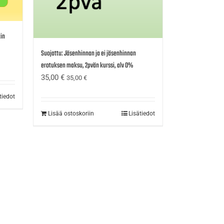
tin
Suojattu: Jäsenhinnan ja ei jäsenhinnan
erotuksen maksu, 2pvän kurssi, alv 0%
35,00
€
35,00
€
tiedot
Lisää ostoskoriin
Lisätiedot