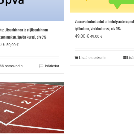
Vuorovaikutustaidot urheilufysioterapeu
työkaluna, Verkkokurssi, alv 0%
tu: Jäsenhinnan ja ei jäsenhinnan
49,00
€
49,00
€
sen maksu, 3pvän kurssi, alv 0%
00
€
50,00
€
Lisää ostoskoriin
Lisä
sää ostoskoriin
Lisätiedot