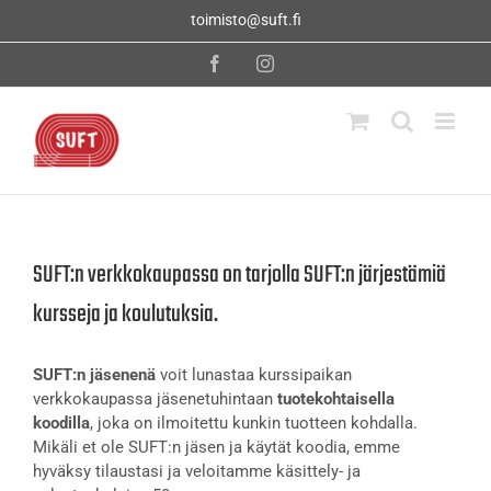
Skip
toimisto@suft.fi
to
content
Facebook
Instagram
SUFT:n verkkokaupassa on tarjolla SUFT:n järjestämiä
kursseja ja koulutuksia.
SUFT:n jäsenenä
voit lunastaa kurssipaikan
verkkokaupassa jäsenetuhintaan
tuotekohtaisella
koodilla
, joka on ilmoitettu kunkin tuotteen kohdalla.
Mikäli et ole SUFT:n jäsen ja käytät koodia, emme
hyväksy tilaustasi ja veloitamme käsittely- ja