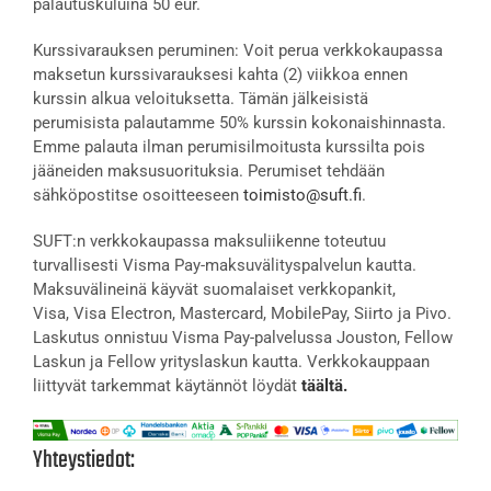
palautuskuluina 50 eur.
Kurssivarauksen peruminen: Voit perua verkkokaupassa
maksetun kurssivarauksesi kahta (2) viikkoa ennen
kurssin alkua veloituksetta. Tämän jälkeisistä
perumisista palautamme 50% kurssin kokonaishinnasta.
Emme palauta ilman perumisilmoitusta kurssilta pois
jääneiden maksusuorituksia. Perumiset tehdään
sähköpostitse osoitteeseen
toimisto@suft.fi
.
SUFT:n verkkokaupassa maksuliikenne toteutuu
turvallisesti Visma Pay-maksuvälityspalvelun kautta.
Maksuvälineinä käyvät suomalaiset verkkopankit,
Visa, Visa Electron, Mastercard, MobilePay, Siirto ja Pivo.
Laskutus onnistuu Visma Pay-palvelussa Jouston, Fellow
Laskun ja Fellow yrityslaskun kautta. Verkkokauppaan
liittyvät tarkemmat käytännöt löydät
täältä.
Yhteystiedot: