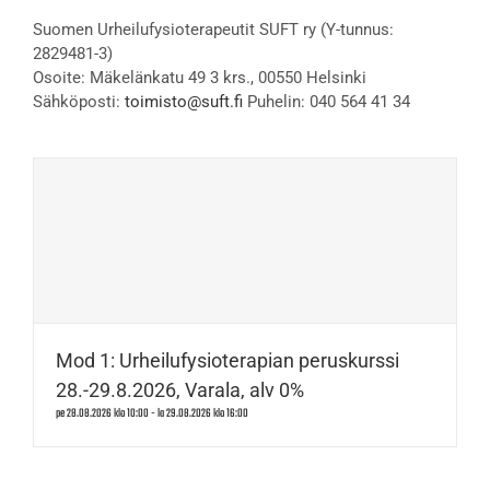
Suomen Urheilufysioterapeutit SUFT ry (Y-tunnus:
2829481-3)
Osoite: Mäkelänkatu 49 3 krs., 00550 Helsinki
Sähköposti:
toimisto@suft.fi
Puhelin: 040 564 41 34
Mod 1: Urheilufysioterapian peruskurssi
28.-29.8.2026, Varala, alv 0%
pe 28.08.2026 klo 10:00
-
la 29.08.2026 klo 16:00