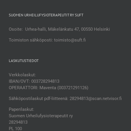
SUOMEN URHEILUFYSIOTERAPEUTIT RY SUFT
Osoite: Urhea-halli, Mäkelänkatu 47, 00550 Helsinki
Toimiston sähköposti: toimisto@suft.fi
LASKUTUSTIEDOT
Verkkolaskut:
IBAN/OVT: 003728294813
OPERAATTORI: Maventa (003721291126)
Sähköpostilaskut pdf-liitteenä: 28294813@scan.netvisor.fi
Paperilaskut:
Suomen Urheilufysioterapeutit ry
28294813
PL 100