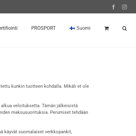
Facebook
Inst
rtifiointi
PROSPORT
Suomi
itettu kunkin tuotteen kohdalla. Mikäli et ole
alkua veloituksetta. Tämän jälkeisistä
eiden maksusuorituksia. Perumiset tehdään
ä käyvät suomalaiset verkkopankit,