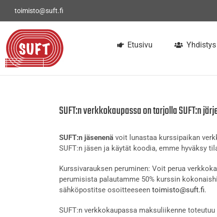
Skip
toimisto@suft.fi
to
content
Etusivu
Yhdistys
SUFT:n verkkokaupassa on tarjolla SUFT:n järj
SUFT:n jäsenenä
voit lunastaa kurssipaikan ve
SUFT:n jäsen ja käytät koodia, emme hyväksy tila
Kurssivarauksen peruminen: Voit perua verkkokau
perumisista palautamme 50% kurssin kokonaishi
sähköpostitse osoitteeseen
toimisto@suft.fi
.
SUFT:n verkkokaupassa maksuliikenne toteutuu t