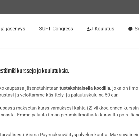
 ja jäsenyys
SUFT Congress
Koulutus
Se
estämiä kursseja ja koulutuksia.
rkkokaupassa jäsenetuhintaan
tuotekohtaisella koodilla
, joka on ilmo
ustasi ja veloitamme käsittely- ja palautuskuluina 50 eur.
passa maksetun kurssivarauksesi kahta (2) viikkoa ennen kurssin 
nnasta. Emme palauta ilman perumisilmoitusta kurssilta pois jään
urvallisesti Visma Pay-maksuvälityspalvelun kautta. Maksuvälinein