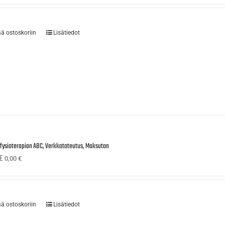
ää ostoskoriin
Lisätiedot
ufysioterapian ABC, Verkkototeutus, Maksuton
€
0,00
€
ää ostoskoriin
Lisätiedot