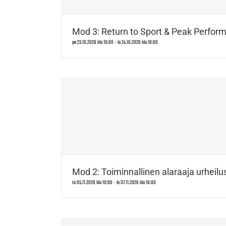
Mod 3: Return to Sport & Peak Perform
pe 23.10.2026 klo 10:00
-
la 24.10.2026 klo 16:00
Mod 2: Toiminnallinen alaraaja urheilus
to 05.11.2026 klo 10:00
-
la 07.11.2026 klo 16:00