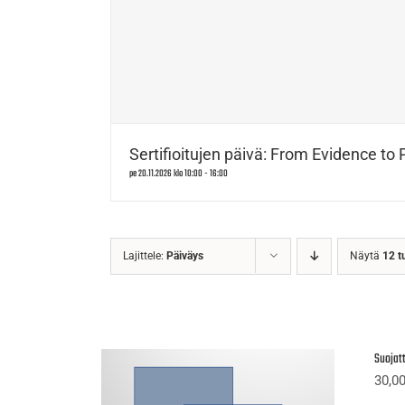
Sertifioitujen päivä: From Evidence to 
pe 20.11.2026 klo 10:00
-
16:00
Lajittele:
Päiväys
Näytä
12 t
Suojatt
30,0