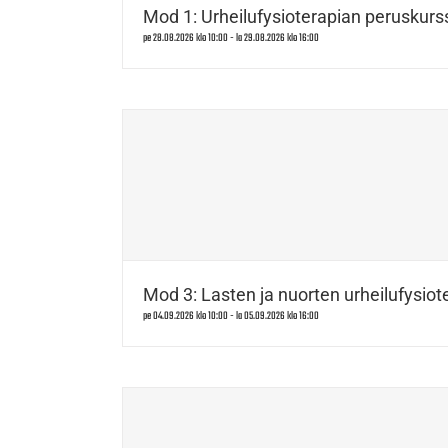
Mod 1: Urheilufysioterapian peruskurss
pe 28.08.2026 klo 10:00
-
la 29.08.2026 klo 16:00
Mod 3: Lasten ja nuorten urheilufysiote
pe 04.09.2026 klo 10:00
-
la 05.09.2026 klo 16:00