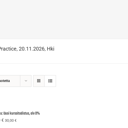
Practice, 20.11.2026, Hki
uotetta
u: Uusi kurssitodistus, alv 0%
0
€
30,00
€