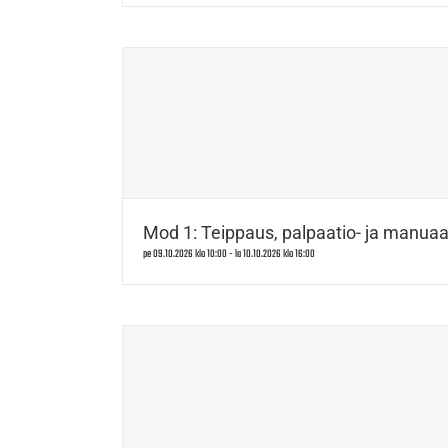
Mod 1: Teippaus, palpaatio- ja manuaal
pe 09.10.2026 klo 10:00
-
la 10.10.2026 klo 16:00