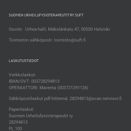
SUOMEN URHEILUFYSIOTERAPEUTIT RY SUFT
Osoite: Urhea-halli, Mäkelänkatu 47, 00550 Helsinki
Toimiston sähköposti: toimisto@suft.fi
LASKUTUSTIEDOT
Verkkolaskut:
IBAN/OVT: 003728294813
OPERAATTORI: Maventa (003721291126)
Sähköpostilaskut pdf-liitteenä: 28294813@scan.netvisor.fi
Paperilaskut:
Suomen Urheilufysioterapeutit ry
28294813
PL 100