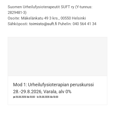
Suomen Urheilufysioterapeutit SUFT ry (Y-tunnus:
2829481-3)
Osoite: Mäkelänkatu 49 3 krs., 00550 Helsinki
Sähköposti:
toimisto@suft.fi
Puhelin: 040 564 41 34
Mod 1: Urheilufysioterapian peruskurssi
28.-29.8.2026, Varala, alv 0%
pe 28.08.2026 klo 10:00
-
la 29.08.2026 klo 16:00