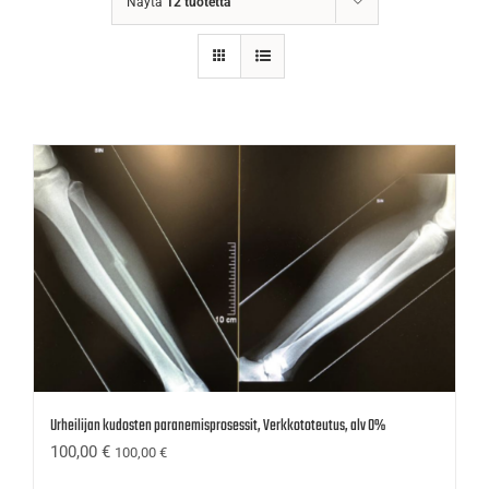
Näytä
12 tuotetta
Urheilijan kudosten paranemisprosessit, Verkkototeutus, alv 0%
100,00
€
100,00
€