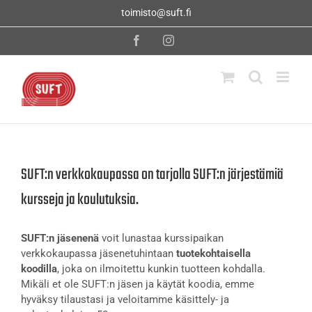
Skip
toimisto@suft.fi
to
content
Facebook
Instagram
SUFT:n verkkokaupassa on tarjolla SUFT:n järjestämiä
kursseja ja koulutuksia.
SUFT:n jäsenenä
voit lunastaa kurssipaikan
verkkokaupassa jäsenetuhintaan
tuotekohtaisella
koodilla
, joka on ilmoitettu kunkin tuotteen kohdalla.
Mikäli et ole SUFT:n jäsen ja käytät koodia, emme
hyväksy tilaustasi ja veloitamme käsittely- ja