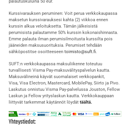
palautuskuluina 50 eur.
Kurssivarauksen peruminen: Voit perua verkkokaupassa
maksetun kurssivarauksesi kahta (2) viikkoa ennen
kurssin alkua veloituksetta. Tämän jälkeisistä
perumisista palautamme 50% kurssin kokonaishinnasta.
Emme palauta ilman perumisilmoitusta kurssilta pois
jääneiden maksusuorituksia. Perumiset tehdään
sähköpostitse osoitteeseen
toimisto@suft.fi
.
SUFT:n verkkokaupassa maksuliikenne toteutuu
turvallisesti Visma Pay-maksuvälityspalvelun kautta.
Maksuvälineinä käyvät suomalaiset verkkopankit,
Visa, Visa Electron, Mastercard, MobilePay, Siirto ja Pivo.
Laskutus onnistuu Visma Pay-palvelussa Jouston, Fellow
Laskun ja Fellow yrityslaskun kautta. Verkkokauppaan
liittyvät tarkemmat käytännöt löydät
täältä.
Yhteystiedot: