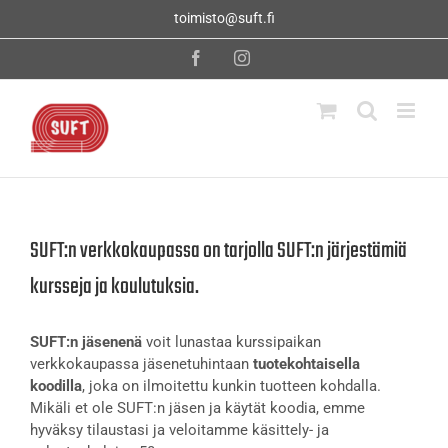
Skip
toimisto@suft.fi
to
content
Facebook
Instagram
SUFT:n verkkokaupassa on tarjolla SUFT:n järjestämiä
kursseja ja koulutuksia.
SUFT:n jäsenenä
voit lunastaa kurssipaikan
verkkokaupassa jäsenetuhintaan
tuotekohtaisella
koodilla
, joka on ilmoitettu kunkin tuotteen kohdalla.
Mikäli et ole SUFT:n jäsen ja käytät koodia, emme
hyväksy tilaustasi ja veloitamme käsittely- ja