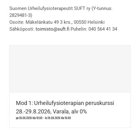
Suomen Urheilufysioterapeutit SUFT ry (Y-tunnus:
2829481-3)
Osoite: Mäkelänkatu 49 3 krs., 00550 Helsinki
Sähköposti:
toimisto@suft.fi
Puhelin: 040 564 41 34
Mod 1: Urheilufysioterapian peruskurssi
28.-29.8.2026, Varala, alv 0%
pe 28.08.2026 klo 10:00
-
la 29.08.2026 klo 16:00