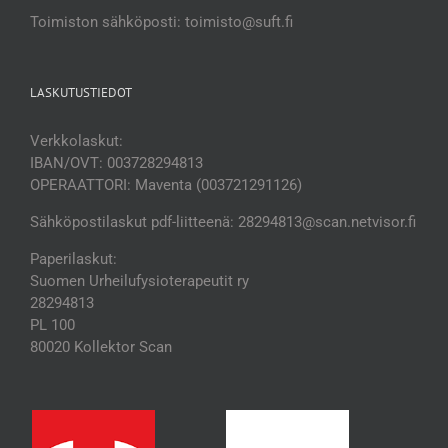
Toimiston sähköposti: toimisto@suft.fi
LASKUTUSTIEDOT
Verkkolaskut:
IBAN/OVT: 003728294813
OPERAATTORI: Maventa (003721291126)
Sähköpostilaskut pdf-liitteenä: 28294813@scan.netvisor.fi
Paperilaskut:
Suomen Urheilufysioterapeutit ry
28294813
PL 100
80020 Kollektor Scan