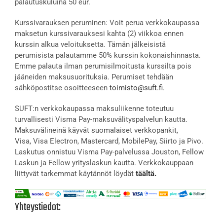
palautuskuluina 50 eur.
Kurssivarauksen peruminen: Voit perua verkkokaupassa
maksetun kurssivarauksesi kahta (2) viikkoa ennen
kurssin alkua veloituksetta. Tämän jälkeisistä
perumisista palautamme 50% kurssin kokonaishinnasta.
Emme palauta ilman perumisilmoitusta kurssilta pois
jääneiden maksusuorituksia. Perumiset tehdään
sähköpostitse osoitteeseen
toimisto@suft.fi
.
SUFT:n verkkokaupassa maksuliikenne toteutuu
turvallisesti Visma Pay-maksuvälityspalvelun kautta.
Maksuvälineinä käyvät suomalaiset verkkopankit,
Visa, Visa Electron, Mastercard, MobilePay, Siirto ja Pivo.
Laskutus onnistuu Visma Pay-palvelussa Jouston, Fellow
Laskun ja Fellow yrityslaskun kautta. Verkkokauppaan
liittyvät tarkemmat käytännöt löydät
täältä.
Yhteystiedot: