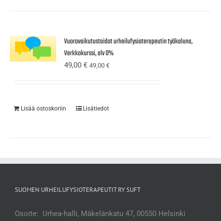
Vuorovaikutustaidot urheilufysioterapeutin työkaluna,
Verkkokurssi, alv 0%
49,00
€
49,00
€
Lisää ostoskoriin
Lisätiedot
SUOMEN URHEILUFYSIOTERAPEUTIT RY SUFT
Osoite: Urhea-halli, Mäkelänkatu 47, 00550 Helsinki