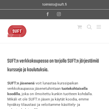
Skip
toimisto@suft.fi
to
content
Facebook
Instagram
SUFT:n verkkokaupassa on tarjolla SUFT:n järjestämiä
kursseja ja koulutuksia.
SUFT:n jäsenenä
voit lunastaa kurssipaikan
verkkokaupassa jäsenetuhintaan
tuotekohtaisella
koodilla
, joka on ilmoitettu kunkin tuotteen kohdalla.
Mikäli et ole SUFT:n jäsen ja käytät koodia, emme
hyväksy tilaustasi ja veloitamme käsittely- ja