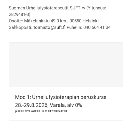
Suomen Urheilufysioterapeutit SUFT ry (Y-tunnus:
2829481-3)
Osoite: Mäkelänkatu 49 3 krs., 00550 Helsinki
Sähköposti:
toimisto@suft.fi
Puhelin: 040 564 41 34
Mod 1: Urheilufysioterapian peruskurssi
28.-29.8.2026, Varala, alv 0%
pe 28.08.2026 klo 10:00
-
la 29.08.2026 klo 16:00