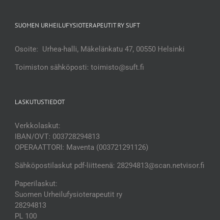
SUOMEN URHEILUFYSIOTERAPEUTIT RY SUFT
Osoite: Urhea-halli, Mäkelänkatu 47, 00550 Helsinki
Toimiston sähköposti: toimisto@suft.fi
LASKUTUSTIEDOT
Verkkolaskut:
IBAN/OVT: 003728294813
OPERAATTORI: Maventa (003721291126)
Sähköpostilaskut pdf-liitteenä: 28294813@scan.netvisor.fi
Paperilaskut:
Suomen Urheilufysioterapeutit ry
28294813
PL 100