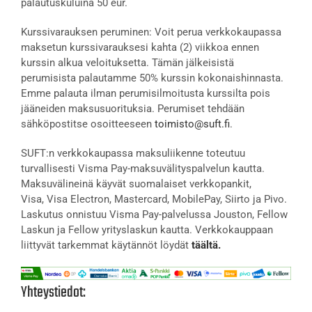
palautuskuluina 50 eur.
Kurssivarauksen peruminen: Voit perua verkkokaupassa
maksetun kurssivarauksesi kahta (2) viikkoa ennen
kurssin alkua veloituksetta. Tämän jälkeisistä
perumisista palautamme 50% kurssin kokonaishinnasta.
Emme palauta ilman perumisilmoitusta kurssilta pois
jääneiden maksusuorituksia. Perumiset tehdään
sähköpostitse osoitteeseen
toimisto@suft.fi
.
SUFT:n verkkokaupassa maksuliikenne toteutuu
turvallisesti Visma Pay-maksuvälityspalvelun kautta.
Maksuvälineinä käyvät suomalaiset verkkopankit,
Visa, Visa Electron, Mastercard, MobilePay, Siirto ja Pivo.
Laskutus onnistuu Visma Pay-palvelussa Jouston, Fellow
Laskun ja Fellow yrityslaskun kautta. Verkkokauppaan
liittyvät tarkemmat käytännöt löydät
täältä.
Yhteystiedot: