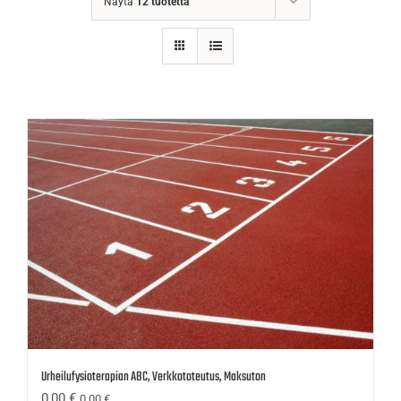
Näytä
12 tuotetta
Urheilufysioterapian ABC, Verkkototeutus, Maksuton
0,00
€
0,00
€