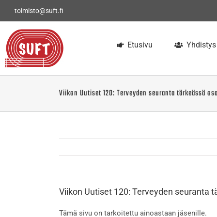
Skip
toimisto@suft.fi
to
content
Etusivu
Yhdistys
Viikon Uutiset 120: Terveyden seuranta tärkeässä o
Viikon Uutiset 120: Terveyden seuranta 
Tämä sivu on tarkoitettu ainoastaan jäsenille.