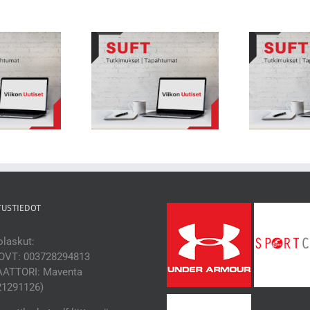
kon Uutiset 231: Nuorten
Viikon Uutiset 230: Juoksu
Vii
heilijoiden biologisessa
yhteydessä selän välilevyjen
hityksessä suuria eroja
terveyteen
TUSTIEDOT
laskut:
OVT: 003728294813
ATTORI: Maventa
21291126)