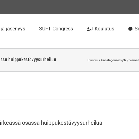
 ja jäsenyys
SUFT Congress
Koulutus
Se
sassa huippukestävyysurheilua
Etusivu
Uncategorized @fi
Viikon
tärkeässä osassa huippukestävyysurheilua