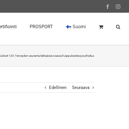
Facebook
Inst
rtifiointi
PROSPORT
Suomi
 Uutiset 120: Terveyden seuranta tärkeässä osassa huippukestävyysurheilua
Edellinen
Seuraava