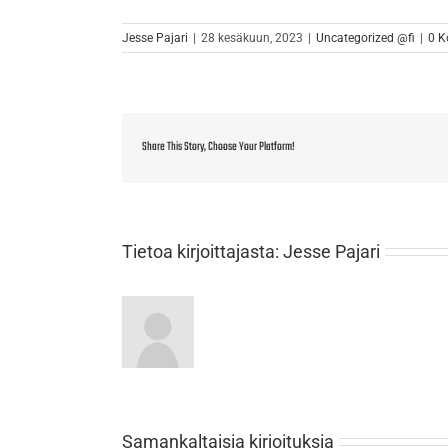
Jesse Pajari
|
28 kesäkuun, 2023
|
Uncategorized @fi
|
0 K
Share This Story, Choose Your Platform!
Tietoa kirjoittajasta:
Jesse Pajari
Samankaltaisia kirjoituksia