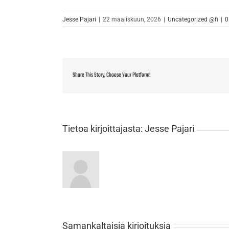
Jesse Pajari
|
22 maaliskuun, 2026
|
Uncategorized @fi
|
0
Share This Story, Choose Your Platform!
Tietoa kirjoittajasta:
Jesse Pajari
Samankaltaisia kirjoituksia