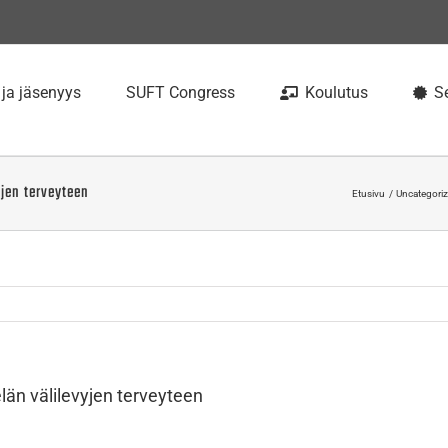
 ja jäsenyys
SUFT Congress
Koulutus
Se
yjen terveyteen
Etusivu
Uncategoriz
län välilevyjen terveyteen