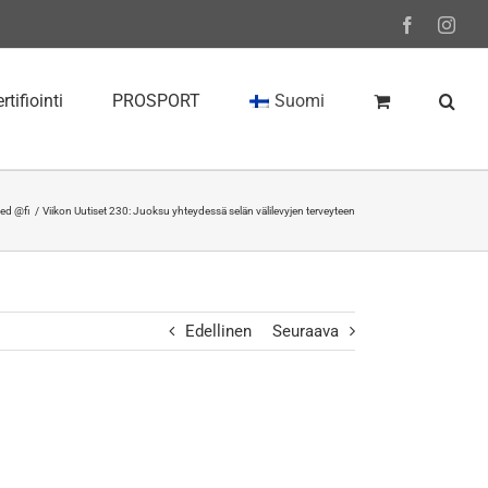
Facebook
Inst
rtifiointi
PROSPORT
Suomi
ed @fi
Viikon Uutiset 230: Juoksu yhteydessä selän välilevyjen terveyteen
Edellinen
Seuraava