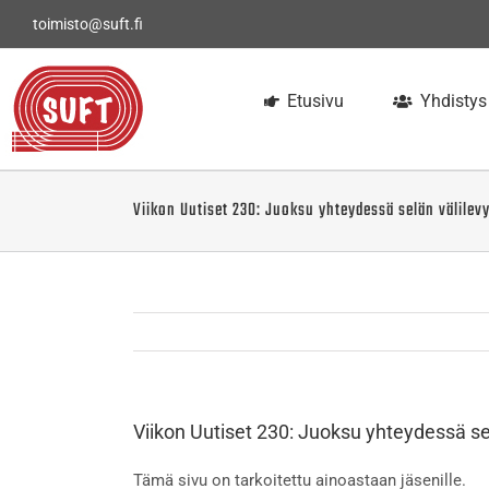
Skip
toimisto@suft.fi
to
content
Etusivu
Yhdistys
Viikon Uutiset 230: Juoksu yhteydessä selän välilev
Viikon Uutiset 230: Juoksu yhteydessä se
Tämä sivu on tarkoitettu ainoastaan jäsenille.