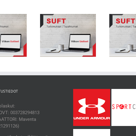
kon Uutiset 231: Nuorten
Viikon Uutiset 229: Synnytyksen
heilijoiden biologisessa
Viikon
jälkeen takaisin huipulle
hityksessä suuria eroja
TUSTIEDOT
laskut:
OVT: 003728294813
ATTORI: Maventa
21291126)