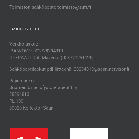
Toimiston sähköposti: toimisto@suft.fi
LASKUTUSTIEDOT
Verkkolaskut:
IBAN/OVT: 003728294813
OPERAATTORI: Maventa (003721291126)
Sähköpostilaskut pdf-liitteenä: 28294813@scan.netvisor.fi
Paperilaskut:
Suomen Urheilufysioterapeutit ry
28294813
PL 100
80020 Kollektor Scan