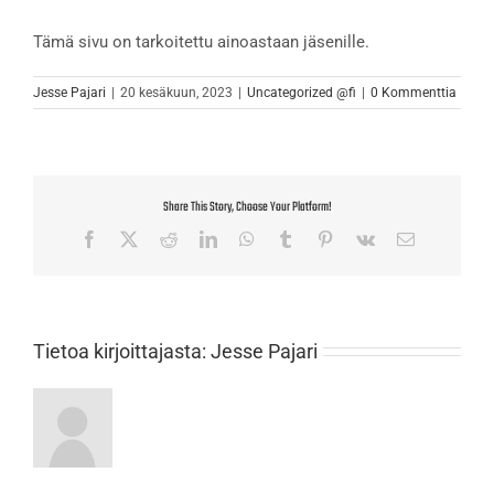
Tämä sivu on tarkoitettu ainoastaan jäsenille.
Jesse Pajari
|
20 kesäkuun, 2023
|
Uncategorized @fi
|
0 Kommenttia
Share This Story, Choose Your Platform!
Facebook
X
Reddit
LinkedIn
WhatsApp
Tumblr
Pinterest
Vk
Sähköposti
Tietoa kirjoittajasta:
Jesse Pajari