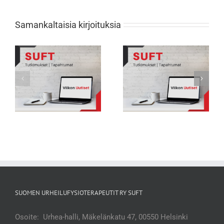
Samankaltaisia kirjoituksia
Viikon Uutiset 231: Nuorten
Viikon Uutiset 232: Tarkkana selän
urheilijoiden biologisessa
rasitusmurtumien kanssa
kehityksessä suuria eroja
SUOMEN URHEILUFYSIOTERAPEUTIT RY SUFT
Osoite: Urhea-halli, Mäkelänkatu 47, 00550 Helsinki