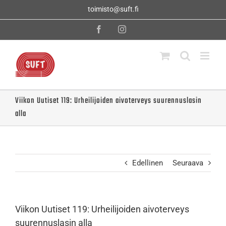
Skip
toimisto@suft.fi
to
content
Facebook
Instagram
Viikon Uutiset 119: Urheilijoiden aivoterveys suurennuslasin
alla
Edellinen
Seuraava
Viikon Uutiset 119: Urheilijoiden aivoterveys
suurennuslasin alla