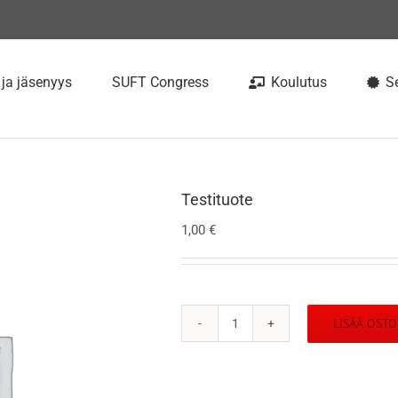
 ja jäsenyys
SUFT Congress
Koulutus
Se
Testituote
1,00
€
LISÄÄ OSTO
Testituote
määrä