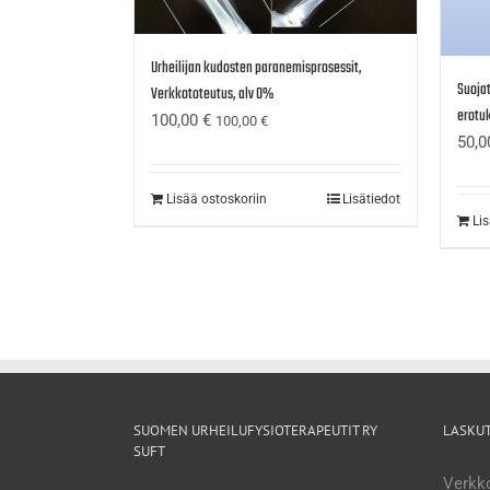
Urheilijan kudosten paranemisprosessit,
Suojat
Verkkototeutus, alv 0%
erotuk
100,00
€
100,00
€
50,
Lisää ostoskoriin
Lisätiedot
Li
SUOMEN URHEILUFYSIOTERAPEUTIT RY
LASKU
SUFT
Verkko