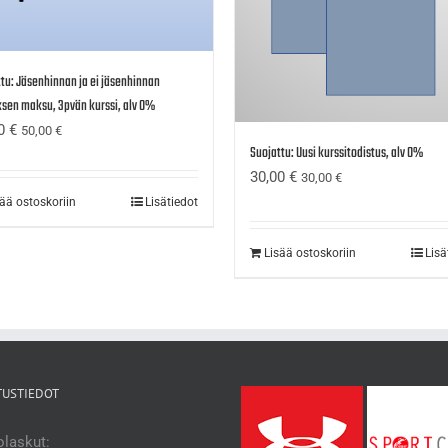
tu: Jäsenhinnan ja ei jäsenhinnan
sen maksu, 3pvän kurssi, alv 0%
00
€
50,00
€
Suojattu: Uusi kurssitodistus, alv 0%
30,00
€
30,00
€
sää ostoskoriin
Lisätiedot
Lisää ostoskoriin
Lisä
TUSTIEDOT
laskut: