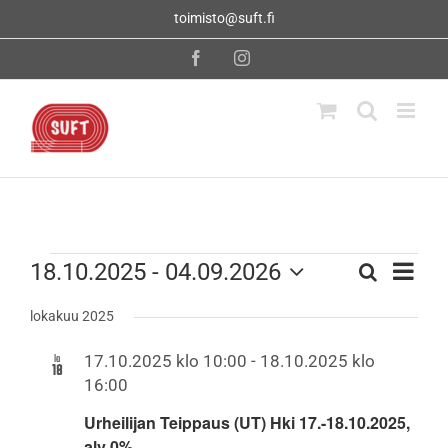
Skip
toimisto@suft.fi
to
content
Facebook
Instagram
Tapahtumat
Tapahtu
18.10.2025
 - 
04.09.2026
Etsi
Tapahtumat
Lista
Views
Valitse
Navigati
Etsi
lokakuu 2025
päivä.
aja
la
17.10.2025 klo 10:00
-
18.10.2025 klo
18
16:00
Näkymät
Urheilijan Teippaus (UT) Hki 17.-18.10.2025,
navigointi
alv 0%