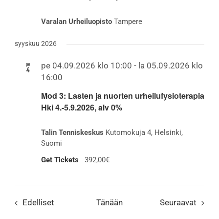
Varalan Urheiluopisto
Tampere
syyskuu 2026
pe
pe 04.09.2026 klo 10:00
-
la 05.09.2026 klo
4
16:00
Mod 3: Lasten ja nuorten urheilufysioterapia
Hki 4.-5.9.2026, alv 0%
Talin Tenniskeskus
Kutomokuja 4, Helsinki,
Suomi
Get Tickets
392,00€
Tapahtumat
Tapah
Edelliset
Tänään
Seuraavat