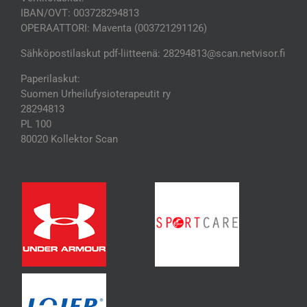
IBAN/OVT: 003728294813
OPERAATTORI: Maventa (003721291126)
Sähköpostilaskut pdf-liitteenä: 28294813@scan.netvisor.fi
Paperilaskut:
Suomen Urheilufysioterapeutit ry
28294813
PL 100
80020 Kollektor Scan