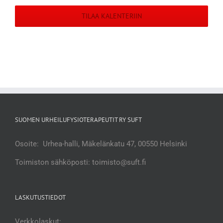
TILAA KALENTERIIN
SUOMEN URHEILUFYSIOTERAPEUTIT RY SUFT
Osoite: Urhea-halli, Mäkelänkatu 47, 00550 Helsinki
Toimiston sähköposti: toimisto@suft.fi
LASKUTUSTIEDOT
Verkkolaskut: