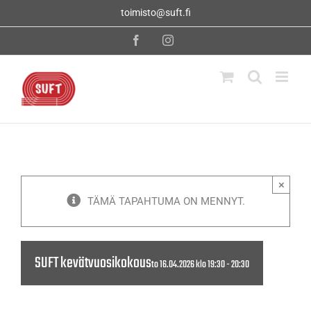
Skip
toimisto@suft.fi
to
content
Facebook
Instagram
×
TÄMÄ TAPAHTUMA ON MENNYT.
SUFT kevätvuosikokous
to 16.04.2026 klo 19:30
-
20:30