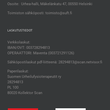
Osoite: Urhea-halli, Mäkelänkatu 47, 00550 Helsinki
Toimiston sähköposti: toimisto@suft.fi
LASKUTUSTIEDOT
Verkkolaskut:
IBAN/OVT: 003728294813
OPERAATTORI: Maventa (003721291126)
Sähköpostilaskut pdf-liitteenä: 28294813@scan.netvisor.fi
Paperilaskut:
Suomen Urheilufysioterapeutit ry
28294813
PL 100
80020 Kollektor Scan