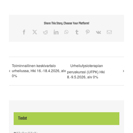
Share This Story, Choose Your Platform!
Facebook
X
Reddit
LinkedIn
WhatsApp
Tumblr
Pinterest
Vk
Sähköposti
Toiminnallinen keskivartalo
Urheilufysioterapian
urheilussa, Hki 16.-18.4.2026, alv
peruskurssi (UFPK) Hki
0%
8.-9.5.2026, alv 0%
Tiedot