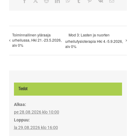
Facebook
X
Reddit
LinkedIn
WhatsApp
Tumblr
Pinterest
Vk
Sähköposti
Toiminnallinen yläraaja
Mod 3: Lasten ja nuorten
urheilussa, Hki 21.-23.5.2026,
urheilufysioterapia Hki 4.-5.9.2026,
alv 0%
alv 0%
Tiedot
Alkaa:
pe 28.08.2026 klo 10:00
Loppuu:
la 29.08.2026 klo 16:00