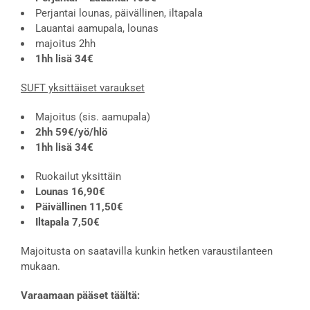
Perjantai lounas, päivällinen, iltapala
Lauantai aamupala, lounas
majoitus 2hh
1hh lisä 34€
SUFT yksittäiset varaukset
Majoitus (sis. aamupala)
2hh 59€/yö/hlö
1hh lisä 34€
Ruokailut yksittäin
Lounas 16,90€
Päivällinen 11,50€
Iltapala 7,50€
Majoitusta on saatavilla kunkin hetken varaustilanteen
mukaan.
Varaamaan pääset täältä: