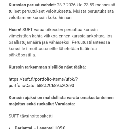
Kurssien peruutusehdot:
28.7.2026 klo 23.59 mennessä
tulleet peruutukset veloituksetta. Muista peruutuksista
veloitamme kurssin koko hinnan.
Huom!
SUFT varaa oikeuden peruuttaa kurssin
viimeistään kahta viikkoa ennen kurssiajankohtaa, jos
osallistujamäärä jää vähäiseksi. Peruutustilanteessa
kurssille ilmoittautuneille lähetetään lisäinfoa
sähköpostilla.
Kurssin tarkemman sisällön näet täältä:
https://suft.fi/portfolio-items/ufpk/?
portfolioCats=688%2C689%2C690
Kurssin ajaksi on mahdollista varata omakustanteinen
majoitus sekä ruokailut Varalasta:
SUFT täysihoitopaketti
Perjantai – Lauantai 105€