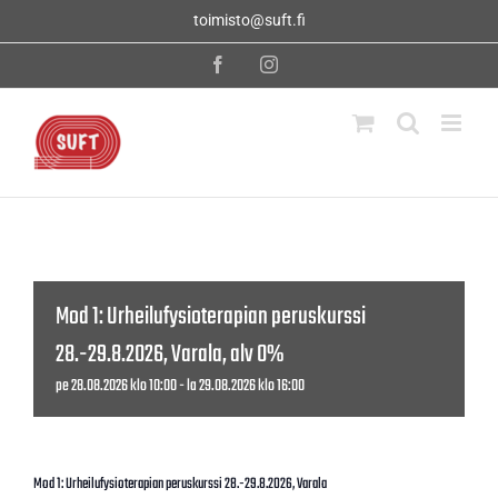
Skip
toimisto@suft.fi
to
content
Facebook
Instagram
Mod 1: Urheilufysioterapian peruskurssi
28.-29.8.2026, Varala, alv 0%
pe 28.08.2026 klo 10:00
-
la 29.08.2026 klo 16:00
Mod 1: Urheilufysioterapian peruskurssi 28.-29.8.2026, Varala