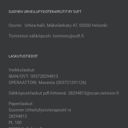
SUOMEN URHEILUFYSIOTERAPEUTIT RY SUFT
Osoite: Urhea-halli, Mäkelänkatu 47, 00550 Helsinki
Toimiston sähköposti: toimisto@suft.fi
LASKUTUSTIEDOT
Verkkolaskut:
IBAN/OVT: 003728294813
OPERAATTORI: Maventa (003721291126)
Sähköpostilaskut pdf-liitteenä: 28294813@scan.netvisor.fi
Paperilaskut:
Suomen Urheilufysioterapeutit ry
28294813
PL 100