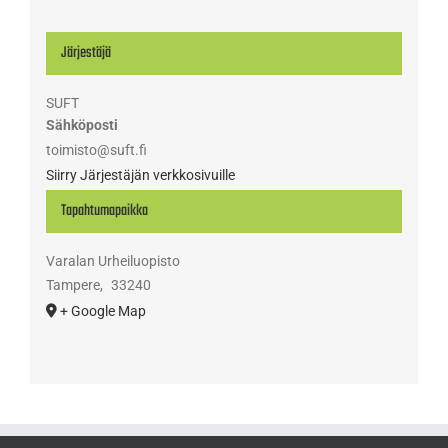
Järjestäjä
SUFT
Sähköposti
toimisto@suft.fi
Siirry Järjestäjän verkkosivuille
Tapahtumapaikka
Varalan Urheiluopisto
Tampere
,
33240
+ Google Map