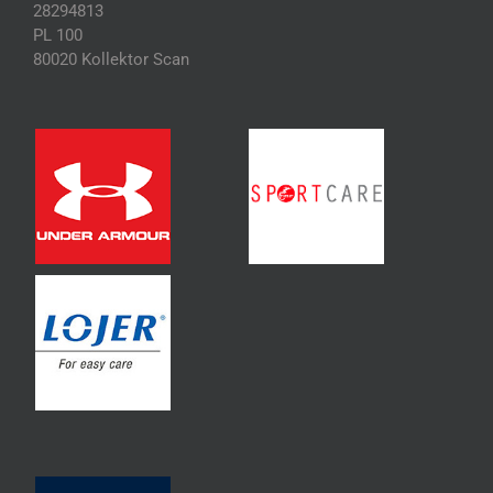
28294813
PL 100
80020 Kollektor Scan