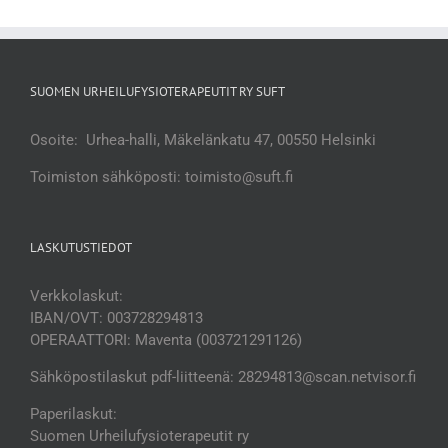
SUOMEN URHEILUFYSIOTERAPEUTIT RY SUFT
Osoite: Urhea-halli, Mäkelänkatu 47, 00550 Helsinki
Toimiston sähköposti: toimisto@suft.fi
LASKUTUSTIEDOT
Verkkolaskut:
IBAN/OVT: 003728294813
OPERAATTORI: Maventa (003721291126)
Sähköpostilaskut pdf-liitteenä: 28294813@scan.netvisor.fi
Paperilaskut:
Suomen Urheilufysioterapeutit ry