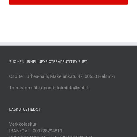
SUOMEN URHEILUFYSIOTERAPEUTIT RY SUFT
Osoite: Urhea-halli, Mäkelänkatu 47, 00550 Helsinki
Toimiston sähköposti: toimisto@suft.fi
LASKUTUSTIEDOT
Verkkolaskut:
IBAN/OVT: 003728294813