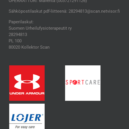
OPERAATTORI: Maventa (003721291126)
Sähköpostilaskut pdf-liitteenä: 28294813@scan.netvisor.fi
Paperilaskut:
Suomen Urheilufysioterapeutit ry
28294813
PL 100
80020 Kollektor Scan