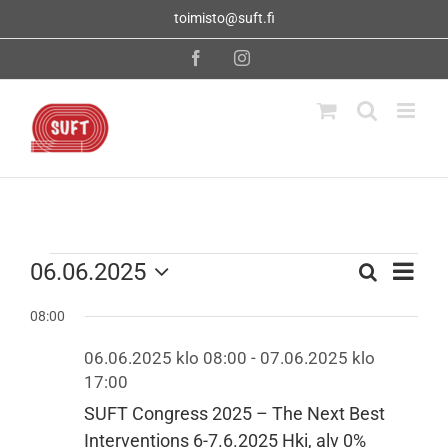
Skip
toimisto@suft.fi
to
content
Facebook
Instagram
Tapahtumat
Tapahtu
06.06.2025
Etsi
Tapahtumat
Päivä
Views
Valitse
Navigati
Etsi
08:00
päivä.
for
aja
06.06.2025 klo 08:00
-
07.06.2025 klo
17:00
Näkymät
06.06.2025
SUFT Congress 2025 – The Next Best
navigointi
Interventions 6-7.6.2025 Hki, alv 0%