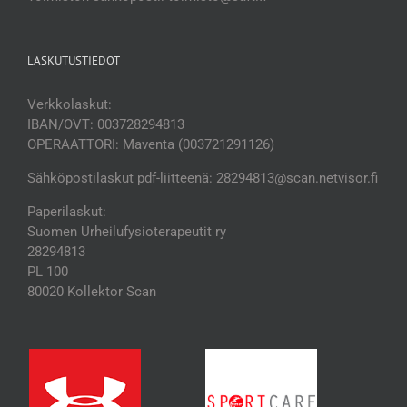
LASKUTUSTIEDOT
Verkkolaskut:
IBAN/OVT: 003728294813
OPERAATTORI: Maventa (003721291126)
Sähköpostilaskut pdf-liitteenä: 28294813@scan.netvisor.fi
Paperilaskut:
Suomen Urheilufysioterapeutit ry
28294813
PL 100
80020 Kollektor Scan