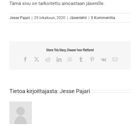
Tämä sivu on tarkoitettu ainoastaan jäsenille.
Jesse Pajari
|
29 lokakuun, 2020
|
Jäsenlehti
|
0 Kommenttia
Share This Story, Choose Your Platform!
Facebook
X
Reddit
LinkedIn
WhatsApp
Tumblr
Pinterest
Vk
Sähköposti
Tietoa kirjoittajasta:
Jesse Pajari