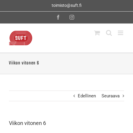
Skip
toimisto@suft.fi
to
content
Facebook
Instagram
Viikon vitonen 6
Edellinen
Seuraava
Viikon vitonen 6