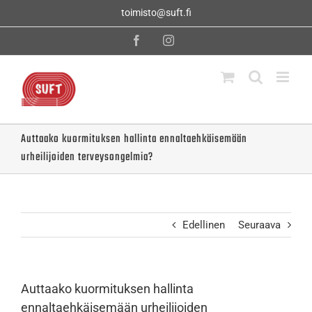
Skip
toimisto@suft.fi
to
content
Facebook
Instagram
Auttaako kuormituksen hallinta ennaltaehkäisemään
urheilijoiden terveysongelmia?
Edellinen
Seuraava
Auttaako kuormituksen hallinta
ennaltaehkäisemään urheilijoiden