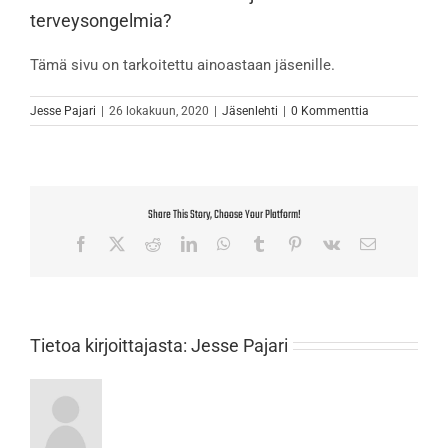
terveysongelmia?
Tämä sivu on tarkoitettu ainoastaan jäsenille.
Jesse Pajari
|
26 lokakuun, 2020
|
Jäsenlehti
|
0 Kommenttia
Share This Story, Choose Your Platform!
Facebook
X
Reddit
LinkedIn
WhatsApp
Tumblr
Pinterest
Vk
Sähköposti
Tietoa kirjoittajasta:
Jesse Pajari