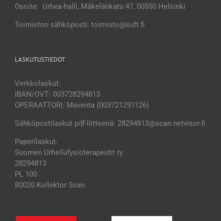
Osoite: Urhea-halli, Mäkelänkatu 47, 00550 Helsinki
Toimiston sähköposti: toimisto@suft.fi
LASKUTUSTIEDOT
Verkkolaskut:
IBAN/OVT: 003728294813
OPERAATTORI: Maventa (003721291126)
Sähköpostilaskut pdf-liitteenä: 28294813@scan.netvisor.fi
Paperilaskut:
Suomen Urheilufysioterapeutit ry
28294813
PL 100
80020 Kollektor Scan