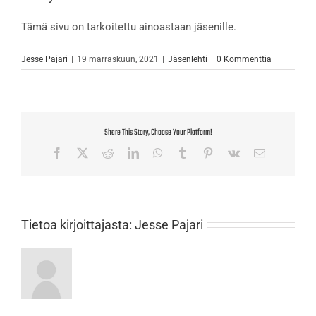
Tämä sivu on tarkoitettu ainoastaan jäsenille.
Jesse Pajari
|
19 marraskuun, 2021
|
Jäsenlehti
|
0 Kommenttia
Share This Story, Choose Your Platform!
Facebook
X
Reddit
LinkedIn
WhatsApp
Tumblr
Pinterest
Vk
Sähköposti
Tietoa kirjoittajasta:
Jesse Pajari