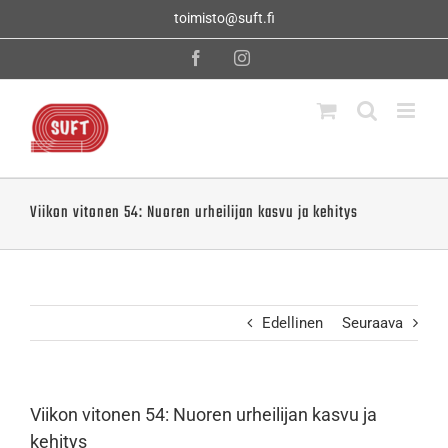
Skip
toimisto@suft.fi
to
content
Facebook
Instagram
Viikon vitonen 54: Nuoren urheilijan kasvu ja kehitys
Edellinen
Seuraava
Viikon vitonen 54: Nuoren urheilijan kasvu ja
kehitys