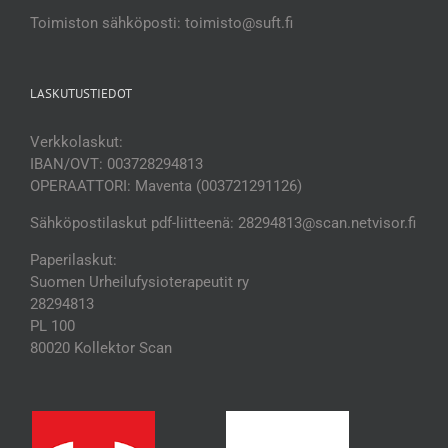
Toimiston sähköposti: toimisto@suft.fi
LASKUTUSTIEDOT
Verkkolaskut:
IBAN/OVT: 003728294813
OPERAATTORI: Maventa (003721291126)
Sähköpostilaskut pdf-liitteenä: 28294813@scan.netvisor.fi
Paperilaskut:
Suomen Urheilufysioterapeutit ry
28294813
PL 100
80020 Kollektor Scan