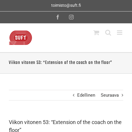
Skip
toimisto@suft.fi
to
content
Facebook
Instagram
Viikon vitonen 53: “Extension of the coach on the floor”
Edellinen
Seuraava
Viikon vitonen 53: “Extension of the coach on the
floor”