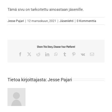
Tämä sivu on tarkoitettu ainoastaan jäsenille.
Jesse Pajari
|
12 marraskuun, 2021
|
Jäsenlehti
|
0 Kommenttia
Share This Story, Choose Your Platform!
Facebook
X
Reddit
LinkedIn
WhatsApp
Tumblr
Pinterest
Vk
Sähköposti
Tietoa kirjoittajasta:
Jesse Pajari