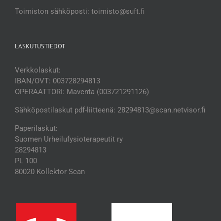
Toimiston sähköposti: toimisto@suft.fi
LASKUTUSTIEDOT
Verkkolaskut:
IBAN/OVT: 003728294813
OPERAATTORI: Maventa (003721291126)
Sähköpostilaskut pdf-liitteenä: 28294813@scan.netvisor.fi
Paperilaskut:
Suomen Urheilufysioterapeutit ry
28294813
PL 100
80020 Kollektor Scan